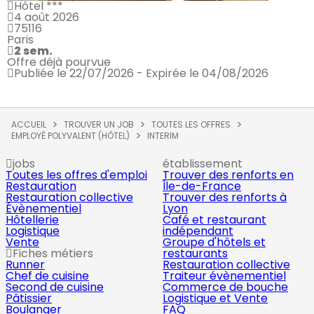
Hôtel ***
4 août 2026
75116
Paris
2 sem.
Offre déjà pourvue
Publiée le 22/07/2026 - Expirée le 04/08/2026
ACCUEIL
TROUVER UN JOB
TOUTES LES OFFRES
EMPLOYÉ POLYVALENT (HÔTEL)
INTERIM
jobs
établissement
Toutes les offres d'emploi
Trouver des renforts en
Restauration
Île-de-France
Restauration collective
Trouver des renforts à
Évènementiel
Lyon
Hôtellerie
Café et restaurant
Logistique
indépendant
Vente
Groupe d'hôtels et
Fiches métiers
restaurants
Runner
Restauration collective
Chef de cuisine
Traiteur évènementiel
Second de cuisine
Commerce de bouche
Pâtissier
Logistique et Vente
Boulanger
FAQ