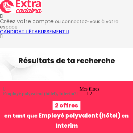
Créez votre compte
ou connectez-vous à votre
espace
CANDIDAT
ÉTABLISSEMENT
Résultats de ta recherche
Mes filtres
Employé polyvalent (hôtel), Interim
2
2
2 offres
Employé polyvalent (hôtel)
en tant que
en
Interim