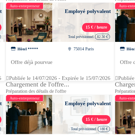
Auto-entrepreneur
Auto-entr
t
Employé polyvalent
15 € / heure
Total prévisionnel
82.50 €
Hôtel *****
75014 Paris
Hôte
Offre déjà pourvue
Offre 
6
Publiée le 14/07/2026 - Expirée le 15/07/2026
Publiée
Chargement de l'offre...
Chargem
Préparation des détails de l'offre
Préparation
Auto-entrepreneur
Auto-entr
t
Employé polyvalent
15 € / heure
Total prévisionnel
180 €