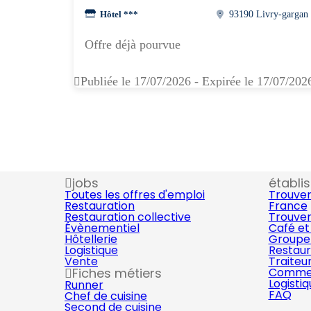
Hôtel ***
93190 Livry-gargan
Offre déjà pourvue
Publiée le 17/07/2026 - Expirée le 17/07/202
jobs
établi
Toutes les offres d'emploi
Trouver
Restauration
France
Restauration collective
Trouver
Évènementiel
Café et
Hôtellerie
Groupe 
Logistique
Restaur
Vente
Traiteu
Fiches métiers
Commer
Logisti
Runner
FAQ
Chef de cuisine
Second de cuisine