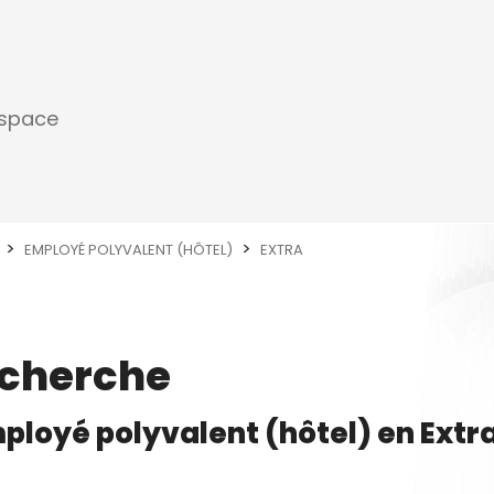
espace
EMPLOYÉ POLYVALENT (HÔTEL)
EXTRA
echerche
ployé polyvalent (hôtel)
en
Extr