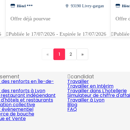
Hôtel ***
93190 Livry-gargan
Hôte
Offre déjà pourvue
Offre 
6
Publiée le 17/07/2026 - Expirée le 17/07/2026
Publiée
«
»
1
2
ssement
candidat
 des renforts en Île-de-
Travailler
Travailler en Intérim
 des renforts à Lyon
Travailler dans L'hotellerie
 restaurant indépendant
Simulateur de chiffre d'affa
d'hôtels et restaurants
Travailler à Lyon
ation collective
Blog
r évènementiel
FAQ
ce de bouche
que et Vente