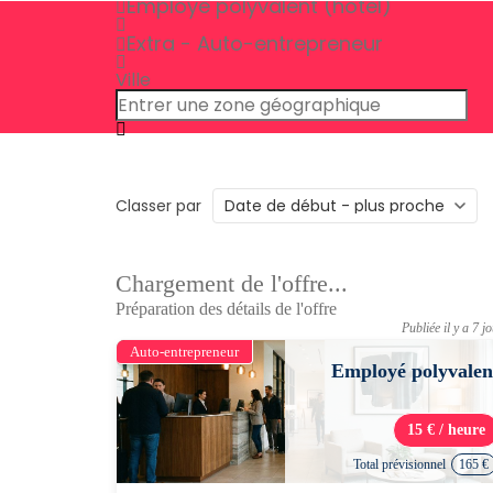
Employé polyvalent (hôtel)
Extra - Auto-entrepreneur
Ville
Classer par
Chargement de l'offre...
Préparation des détails de l'offre
Publiée il y a 7 j
Auto-entrepreneur
Employé polyvalen
15 € / heure
Total prévisionnel
165 €