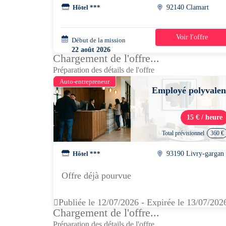
Hôtel ***
92140 Clamart
Voir l'offre
Début de la mission
3 semaines
22 août 2026
Chargement de l'offre...
08h00 - 13h30
Préparation des détails de l'offre
Auto-entrepreneur
Employé polyvalen
15 € / heure
Total prévisionnel
360 €
Hôtel ***
93190 Livry-gargan
Offre déjà pourvue
Publiée le 12/07/2026 - Expirée le 13/07/202
Chargement de l'offre...
Préparation des détails de l'offre