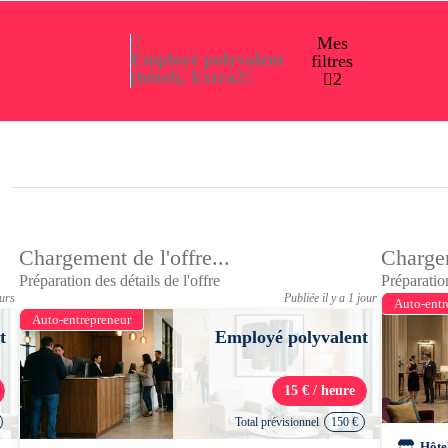
Mes
Employé polyvalent
filtres
(hôtel), Extra
2
2
Chargement de l'offre...
Chargem
Préparation des détails de l'offre
Préparation
ours
Publiée il y a 1 jour
Auto-entr
Auto-entrepreneur
t
Employé polyvalent
15 € / heure
Total prévisionnel
150 €
Hôte