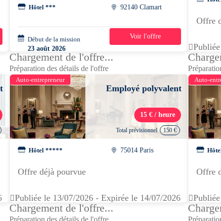
Hôtel ***
92140 Clamart
Offre 
Voir l'offre
Début de la mission
3 semaines
Publiée
23 août 2026
Chargement de l'offre...
Chargem
08h00 - 13h00
Préparation des détails de l'offre
Préparation
Auto-entrepreneur
Auto-entr
t
Employé polyvalent
15 € / heure
Total prévisionnel
150 €
Hôtel *****
75014 Paris
Hôte
Offre déjà pourvue
Offre 
6
Publiée le 13/07/2026 - Expirée le 14/07/2026
Publiée
Chargement de l'offre...
Chargem
Préparation des détails de l'offre
Préparation