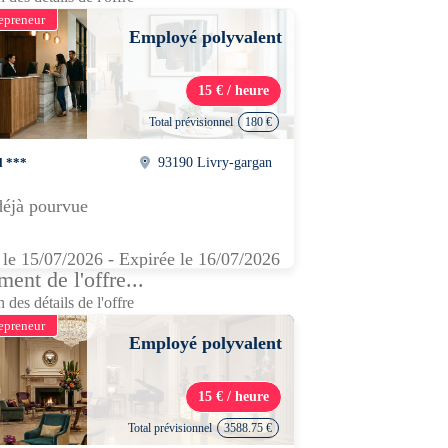
epreneur
Employé polyvalent
15 € / heure
Total prévisionnel
180 €
l ***
93190 Livry-gargan
déjà pourvue
 le 15/07/2026 - Expirée le 16/07/2026
ent de l'offre...
 des détails de l'offre
epreneur
Employé polyvalent
15 € / heure
Total prévisionnel
3588.75 €