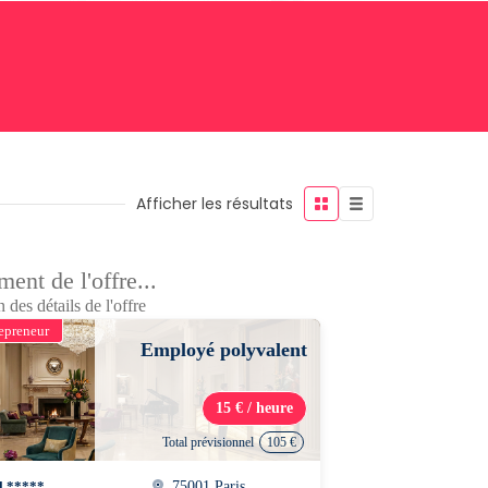
Afficher les résultats
ent de l'offre...
 des détails de l'offre
epreneur
Employé polyvalent
15 € / heure
Total prévisionnel
105 €
l *****
75001 Paris