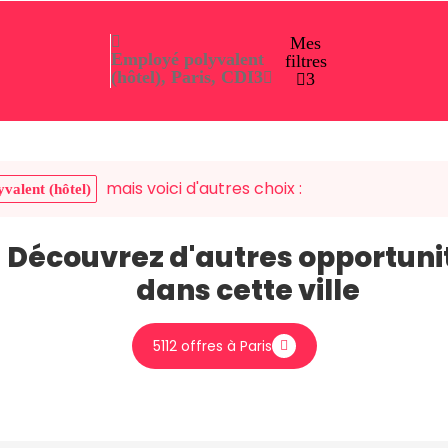
Mes
Employé polyvalent
filtres
(hôtel), Paris, CDI
3
3
mais voici d'autres choix :
valent (hôtel)
Découvrez d'autres opportuni
dans cette ville
5112 offres à Paris