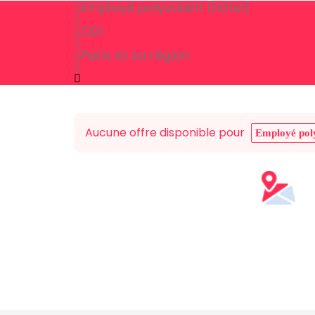
Employé polyvalent (hôtel)
CDI
Paris et sa région
Aucune offre disponible pour
Employé poly