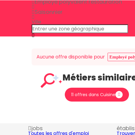
Employé polyvalent restauration
Saisonnier
Ville
Aucune offre disponible pour
Employé poly
Métiers similair
11 offres dans Cuisine
jobs
établi
Toutes les offres d'emploi
Trouver