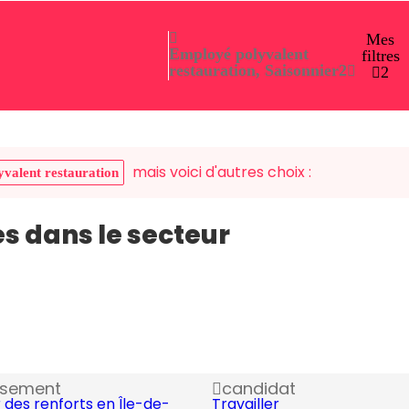
Mes
Employé polyvalent
filtres
restauration, Saisonnier
2
2
mais voici d'autres choix :
valent restauration
es dans le secteur
ssement
candidat
 des renforts en Île-de-
Travailler