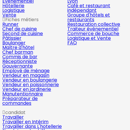
Évènementiel
Lyon
Hôtellerie
Café et restaurant
Logistique
indépendant
Vente
Groupe d'hôtels et
Fiches métiers
restaurants
Runner
Restauration collective
Chef de cuisine
Traiteur évènementiel
Second de cuisine
Commerce de bouche
Pâtissier
Logistique et Vente
Boulanger
FAQ
Maître d'hôtel
Chef barman
Commis de bar
Réceptionniste
Gouvernante
Employé de ménage
Vendeur en magasin
Vendeur en boulangerie
Vendeur en poissonnerie
Vendeur en jardinerie
Manutentionnaire
Préparateur de
commandes
candidat
Travailler
Travailler en Intérim
Travailler dans L'hotellerie