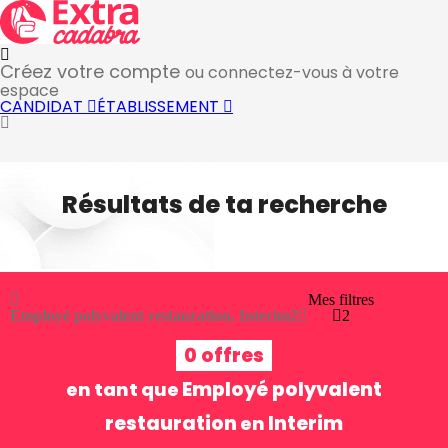
Créez votre compte
ou connectez-vous à votre
espace
CANDIDAT
ÉTABLISSEMENT
Résultats de ta recherche
Mes filtres
Employé polyvalent restauration, Interim
2
2
0 offres
Employé polyvalent
en tant que
restauration
Interim
en