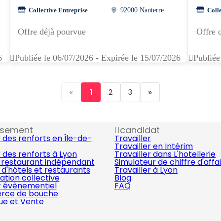
Collective Entreprise
92000 Nanterre
Coll
Offre déjà pourvue
Offre 
6
Publiée le 06/07/2026 - Expirée le 15/07/2026
Publiée
«
»
1
2
3
ssement
candidat
 des renforts en Île-de-
Travailler
Travailler en Intérim
 des renforts à Lyon
Travailler dans L'hotellerie
 restaurant indépendant
Simulateur de chiffre d'affa
d'hôtels et restaurants
Travailler à Lyon
ation collective
Blog
r évènementiel
FAQ
ce de bouche
que et Vente