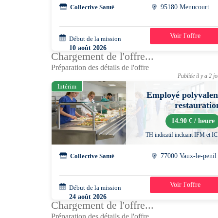
Collective Santé
95180 Menucourt
Voir l'offre
Début de la mission
3 semaines
10 août 2026
Chargement de l'offre...
07h30 - 12h30
Préparation des détails de l'offre
Publiée il y a 2 j
Intérim
Employé polyvalen
restauratio
14.90 € / heure
TH indicatif incluant IFM et I
Collective Santé
77000 Vaux-le-penil
Voir l'offre
Début de la mission
2 mois
24 août 2026
Chargement de l'offre...
10h30 - 14h30
Préparation des détails de l'offre