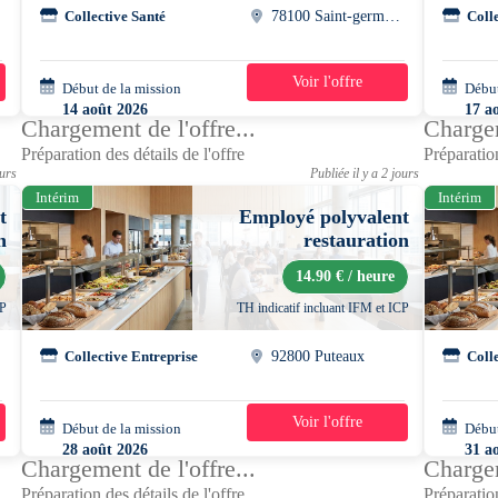
Collective Santé
78100 Saint-germain-en-laye
Coll
Voir l'offre
Début de la mission
1 semaine
Début
14 août 2026
17 a
Chargement de l'offre...
Chargem
07h00 - 19h00
07h0
Préparation des détails de l'offre
Préparation
ours
Publiée il y a 2 jours
Intérim
Intérim
t
Employé polyvalent
n
restauration
14.90 € / heure
CP
TH indicatif incluant IFM et ICP
Collective Entreprise
92800 Puteaux
Coll
Voir l'offre
Début de la mission
5 jours
Début
28 août 2026
31 a
Chargement de l'offre...
Chargem
10h00 - 15h00
08h3
Préparation des détails de l'offre
Préparation