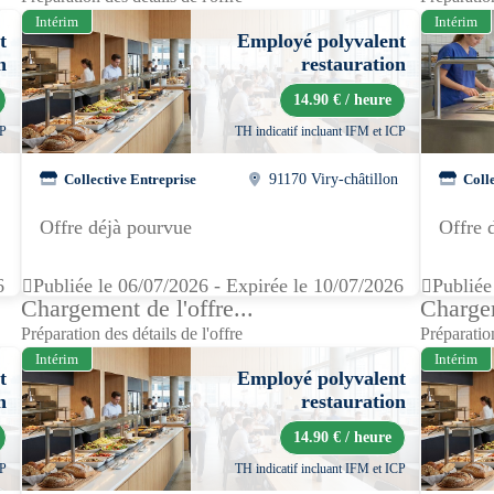
Intérim
Intérim
t
Employé polyvalent
n
restauration
14.90 € / heure
CP
TH indicatif incluant IFM et ICP
Collective Entreprise
91170 Viry-châtillon
Coll
Offre déjà pourvue
Offre 
6
Publiée le 06/07/2026 - Expirée le 10/07/2026
Publiée
Chargement de l'offre...
Chargem
Préparation des détails de l'offre
Préparation
Intérim
Intérim
t
Employé polyvalent
n
restauration
14.90 € / heure
CP
TH indicatif incluant IFM et ICP