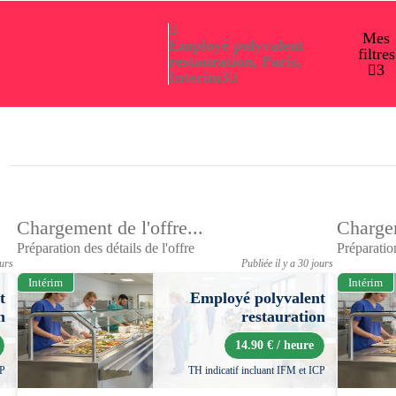
Mes
Employé polyvalent
filtres
restauration, Paris,
3
Interim
3
Chargement de l'offre...
Chargem
Préparation des détails de l'offre
Préparation
ours
Publiée il y a 30 jours
Intérim
Intérim
t
Employé polyvalent
n
restauration
14.90 € / heure
CP
TH indicatif incluant IFM et ICP