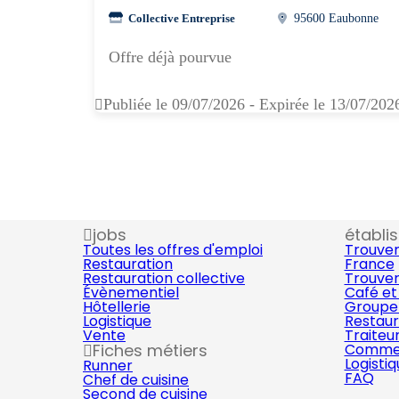
Collective Entreprise
95600 Eaubonne
Offre déjà pourvue
Publiée le 09/07/2026 - Expirée le 13/07/202
jobs
établi
Toutes les offres d'emploi
Trouver
Restauration
France
Restauration collective
Trouver
Évènementiel
Café et
Hôtellerie
Groupe 
Logistique
Restaur
Vente
Traiteu
Fiches métiers
Commer
Logisti
Runner
FAQ
Chef de cuisine
Second de cuisine