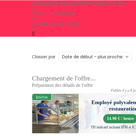
Employé polyvalent restauration
Extra - Intérim
Paris et sa région
Classer par
Chargement de l'offre...
Préparation des détails de l'offre
Publiée il y a 8 j
Intérim
Employé polyvalen
restauratio
14.90 € / heure
TH indicatif incluant IFM et I