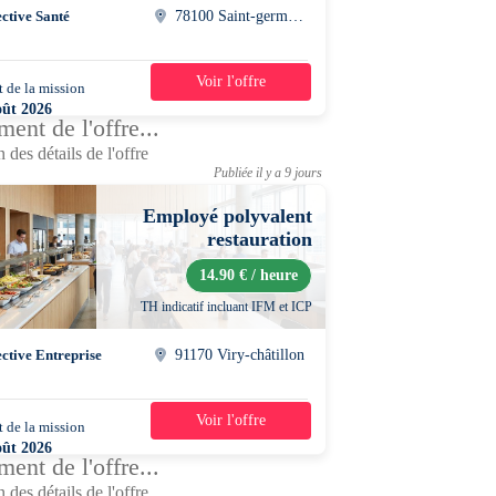
ective Santé
78100 Saint-germain-en-laye
Voir l'offre
 de la mission
2 semaines
oût 2026
ent de l'offre...
0 - 18h00
 des détails de l'offre
Publiée il y a 9 jours
Employé polyvalent
restauration
14.90 € / heure
TH indicatif incluant IFM et ICP
ective Entreprise
91170 Viry-châtillon
Voir l'offre
 de la mission
2 semaines
oût 2026
ent de l'offre...
0 - 15h00
 des détails de l'offre