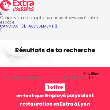
Créez votre compte
ou connectez-vous à votre
espace
CANDIDAT
ÉTABLISSEMENT
Résultats de ta recherche
Mes filtres
Employé polyvalent restauration, Lyon, Extra
3
3
1 offre
Employé polyvalent
en tant que
restauration
Extra
Lyon
en
à