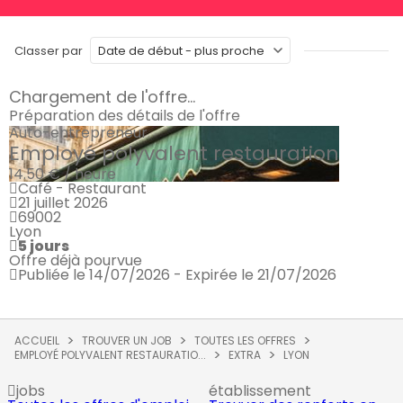
Classer par
Chargement de l'offre...
Préparation des détails de l'offre
Auto-entrepreneur
Employé polyvalent restauration
14.50 € / heure
Café - Restaurant
21 juillet 2026
69002
Lyon
5 jours
Offre déjà pourvue
Publiée le 14/07/2026 - Expirée le 21/07/2026
ACCUEIL
TROUVER UN JOB
TOUTES LES OFFRES
EMPLOYÉ POLYVALENT RESTAURATIO...
EXTRA
LYON
jobs
établissement