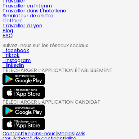
Travailler
Travailler en Intérim
Travailler dans L'hotellerie
Simulateur de chiffre
d'affaire
Travailler à Lyon
Blog
FAQ
Suivez-nous sur les réseaux sociaux
facebook
tiktok
instagram
linkedin
TÉLÉCHARGER L’APPLICATION ÉTABLISSEMENT
TÉLÉCHARGER L’APPLICATION CANDIDAT
Contact
|
Rejoins-nous
|
Medias
|
Avis
CGU
|
Charte de confidentialité