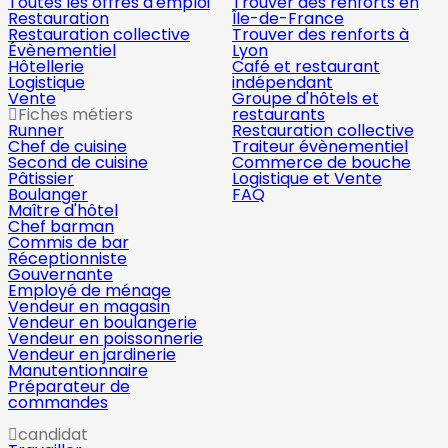
Toutes les offres d'emploi
Trouver des renforts en
Restauration
Île-de-France
Restauration collective
Trouver des renforts à
Évènementiel
Lyon
Hôtellerie
Café et restaurant
Logistique
indépendant
Vente
Groupe d'hôtels et
Fiches métiers
restaurants
Runner
Restauration collective
Chef de cuisine
Traiteur évènementiel
Second de cuisine
Commerce de bouche
Pâtissier
Logistique et Vente
Boulanger
FAQ
Maître d'hôtel
Chef barman
Commis de bar
Réceptionniste
Gouvernante
Employé de ménage
Vendeur en magasin
Vendeur en boulangerie
Vendeur en poissonnerie
Vendeur en jardinerie
Manutentionnaire
Préparateur de
commandes
candidat