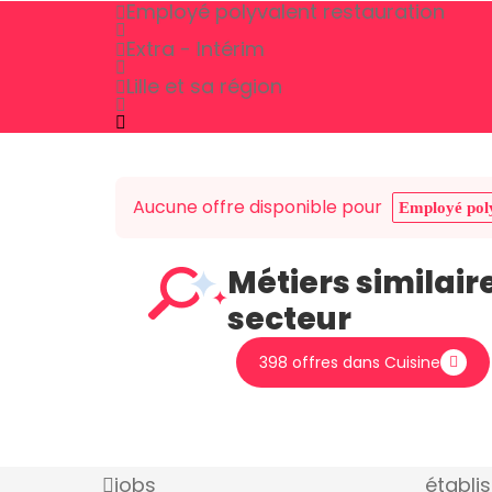
Employé polyvalent restauration
Extra - Intérim
Lille et sa région
Aucune offre disponible pour
Employé poly
Métiers similair
secteur
398 offres dans Cuisine
jobs
établi