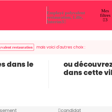
Mes
Employé polyvalent
filtres
restauration, Lille,
3
Interim
3
mais voici d'autres choix :
valent restauration
es dans le
ou découvrez
dans cette vi
ssement
candidat