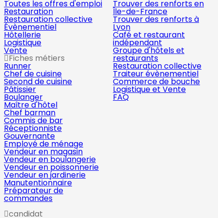
Toutes les offres d'emploi
Trouver des renforts en
Restauration
Île-de-France
Restauration collective
Trouver des renforts à
Évènementiel
Lyon
Hôtellerie
Café et restaurant
Logistique
indépendant
Vente
Groupe d'hôtels et
Fiches métiers
restaurants
Runner
Restauration collective
Chef de cuisine
Traiteur évènementiel
Second de cuisine
Commerce de bouche
Pâtissier
Logistique et Vente
Boulanger
FAQ
Maître d'hôtel
Chef barman
Commis de bar
Réceptionniste
Gouvernante
Employé de ménage
Vendeur en magasin
Vendeur en boulangerie
Vendeur en poissonnerie
Vendeur en jardinerie
Manutentionnaire
Préparateur de
commandes
candidat