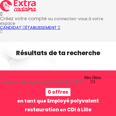
Créez votre compte
ou connectez-vous à votre
espace
CANDIDAT
ÉTABLISSEMENT
Résultats de ta recherche
Mes filtres
Employé polyvalent restauration, Lille, CDI
3
3
0 offres
Employé polyvalent
en tant que
restauration
CDI
Lille
en
à