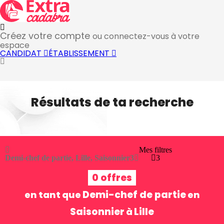
Créez votre compte
ou connectez-vous à votre
espace
CANDIDAT
ÉTABLISSEMENT
Résultats de ta recherche
Mes filtres
Demi-chef de partie, Lille, Saisonnier
3
3
0 offres
Demi-chef de partie
en tant que
en
Saisonnier
Lille
à