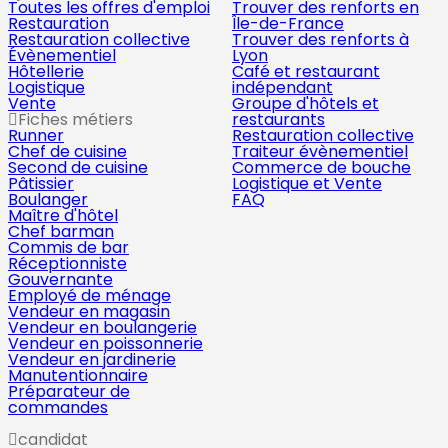
Toutes les offres d'emploi
Trouver des renforts en
Restauration
Île-de-France
Restauration collective
Trouver des renforts à
Évènementiel
Lyon
Hôtellerie
Café et restaurant
Logistique
indépendant
Vente
Groupe d'hôtels et
Fiches métiers
restaurants
Runner
Restauration collective
Chef de cuisine
Traiteur évènementiel
Second de cuisine
Commerce de bouche
Pâtissier
Logistique et Vente
Boulanger
FAQ
Maître d'hôtel
Chef barman
Commis de bar
Réceptionniste
Gouvernante
Employé de ménage
Vendeur en magasin
Vendeur en boulangerie
Vendeur en poissonnerie
Vendeur en jardinerie
Manutentionnaire
Préparateur de
commandes
candidat