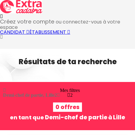
Créez votre compte
ou connectez-vous à votre
espace
CANDIDAT
ÉTABLISSEMENT
Résultats de ta recherche
Mes filtres
Demi-chef de partie, Lille
2
2
0 offres
Demi-chef de partie
Lille
en tant que
à