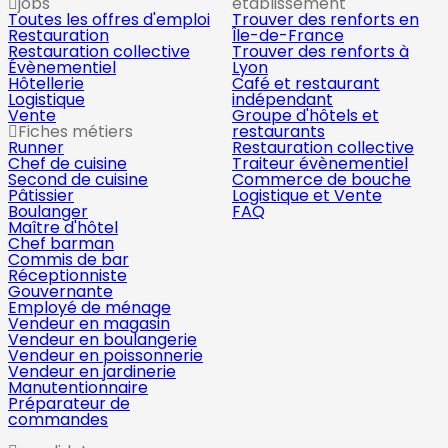
jobs
établissement
Toutes les offres d'emploi
Trouver des renforts en
Restauration
Île-de-France
Restauration collective
Trouver des renforts à
Évènementiel
Lyon
Hôtellerie
Café et restaurant
Logistique
indépendant
Vente
Groupe d'hôtels et
Fiches métiers
restaurants
Runner
Restauration collective
Chef de cuisine
Traiteur évènementiel
Second de cuisine
Commerce de bouche
Pâtissier
Logistique et Vente
Boulanger
FAQ
Maître d'hôtel
Chef barman
Commis de bar
Réceptionniste
Gouvernante
Employé de ménage
Vendeur en magasin
Vendeur en boulangerie
Vendeur en poissonnerie
Vendeur en jardinerie
Manutentionnaire
Préparateur de
commandes