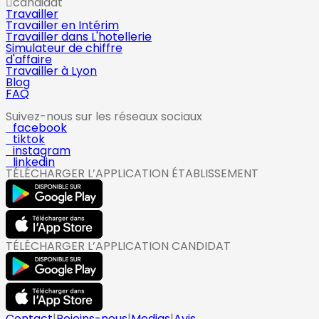
candidat
Travailler
Travailler en Intérim
Travailler dans L'hotellerie
Simulateur de chiffre
d'affaire
Travailler à Lyon
Blog
FAQ
Suivez-nous sur les réseaux sociaux
facebook
tiktok
instagram
linkedin
TÉLÉCHARGER L’APPLICATION ÉTABLISSEMENT
TÉLÉCHARGER L’APPLICATION CANDIDAT
Contact
|
Rejoins-nous
|
Medias
|
Avis