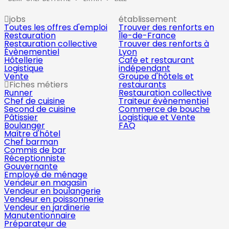
jobs
établissement
Toutes les offres d'emploi
Trouver des renforts en
Restauration
Île-de-France
Restauration collective
Trouver des renforts à
Évènementiel
Lyon
Hôtellerie
Café et restaurant
Logistique
indépendant
Vente
Groupe d'hôtels et
Fiches métiers
restaurants
Runner
Restauration collective
Chef de cuisine
Traiteur évènementiel
Second de cuisine
Commerce de bouche
Pâtissier
Logistique et Vente
Boulanger
FAQ
Maître d'hôtel
Chef barman
Commis de bar
Réceptionniste
Gouvernante
Employé de ménage
Vendeur en magasin
Vendeur en boulangerie
Vendeur en poissonnerie
Vendeur en jardinerie
Manutentionnaire
Préparateur de