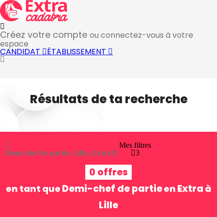
Créez votre compte
ou connectez-vous à votre
espace
CANDIDAT
ÉTABLISSEMENT
Résultats de ta recherche
Mes filtres
Demi-chef de partie, Lille, Extra
3
3
0 offres
Demi-chef de partie
Extra
en tant que
en
à
Lille