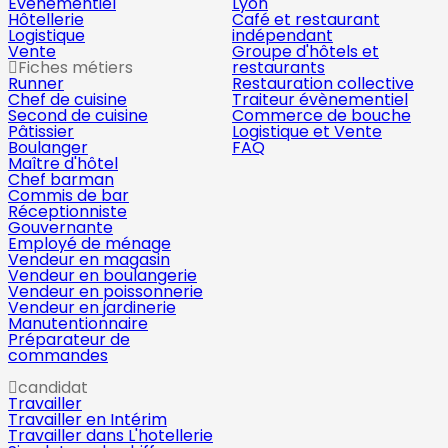
Évènementiel
Lyon
Hôtellerie
Café et restaurant
Logistique
indépendant
Vente
Groupe d'hôtels et
Fiches métiers
restaurants
Runner
Restauration collective
Chef de cuisine
Traiteur évènementiel
Second de cuisine
Commerce de bouche
Pâtissier
Logistique et Vente
Boulanger
FAQ
Maître d'hôtel
Chef barman
Commis de bar
Réceptionniste
Gouvernante
Employé de ménage
Vendeur en magasin
Vendeur en boulangerie
Vendeur en poissonnerie
Vendeur en jardinerie
Manutentionnaire
Préparateur de
commandes
candidat
Travailler
Travailler en Intérim
Travailler dans L'hotellerie