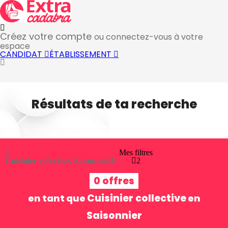
Créez votre compte
ou connectez-vous à votre
espace
CANDIDAT
ÉTABLISSEMENT
Résultats de ta recherche
Mes filtres
Cuisinier collective, Saisonnier
2
2
0 offres
Cuisinier collective
en tant que
en
Saisonnier