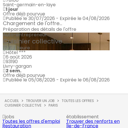
78100
Saint-germain-en-laye
1 jour
Offre déjà pourvue
Publiée le 30/07/2026 - Expirée le 04/08/2026
Chargement de l'offre...
Préparation des détails de l'offre
Auto-entrepreneur
Cuisinier collective
17 € / heure
Hôtel ***
6 août 2026
93190
Livry-gargan
2 sem.
Offre déjà pourvue
Publiée le 05/08/2026 - Expirée le 06/08/2026
ACCUEIL
TROUVER UN JOB
TOUTES LES OFFRES
CUISINIER COLLECTIVE
PARIS
jobs
établissement
Toutes les offres d'emploi
Trouver des renforts en
Restauration
Île-de-France