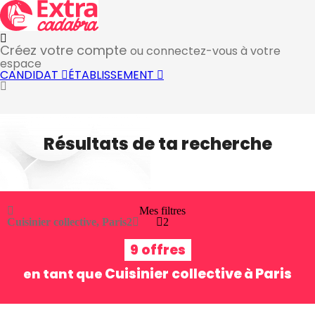
Créez votre compte
ou connectez-vous à votre
espace
CANDIDAT
ÉTABLISSEMENT
Résultats de ta recherche
Mes filtres
Cuisinier collective, Paris
2
2
9 offres
Cuisinier collective
Paris
en tant que
à