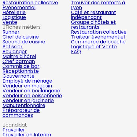
Restauration collective
Trouver des renforts à
Évènementiel
Lyon
Hôtellerie
Café et restaurant
Logistique
indépendant
Vente
Groupe d'hôtels et
Fiches métiers
restaurants
Runner
Restauration collective
Chef de cuisine
Traiteur évènementiel
Second de cuisine
Commerce de bouche
Pâtissier
Logistique et Vente
Boulanger
FAQ
Maître d'hôtel
Chef barman
Commis de bar
Réceptionniste
Gouvernante
Employé de ménage
Vendeur en magasin
Vendeur en boulangerie
Vendeur en poissonnerie
Vendeur en jardinerie
Manutentionnaire
Préparateur de
commandes
candidat
Travailler
Travailler en Intérim