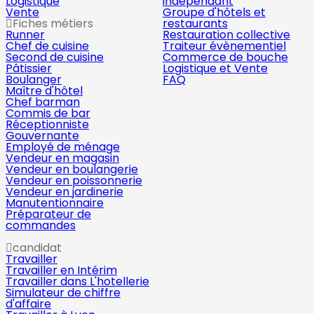
Logistique
indépendant
Vente
Groupe d'hôtels et
Fiches métiers
restaurants
Runner
Restauration collective
Chef de cuisine
Traiteur évènementiel
Second de cuisine
Commerce de bouche
Pâtissier
Logistique et Vente
Boulanger
FAQ
Maître d'hôtel
Chef barman
Commis de bar
Réceptionniste
Gouvernante
Employé de ménage
Vendeur en magasin
Vendeur en boulangerie
Vendeur en poissonnerie
Vendeur en jardinerie
Manutentionnaire
Préparateur de
commandes
candidat
Travailler
Travailler en Intérim
Travailler dans L'hotellerie
Simulateur de chiffre
d'affaire