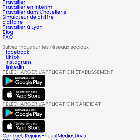
Travailler
Travailler en Intérim
Travailler dans L'hotellerie
Simulateur de chiffre
d'affaire
Travailler à Lyon
Blog
FAQ
Suivez-nous sur les réseaux sociaux
facebook
tiktok
instagram
linkedin
TÉLÉCHARGER L’APPLICATION ÉTABLISSEMENT
TÉLÉCHARGER L’APPLICATION CANDIDAT
Contact
|
Rejoins-nous
|
Medias
|
Avis