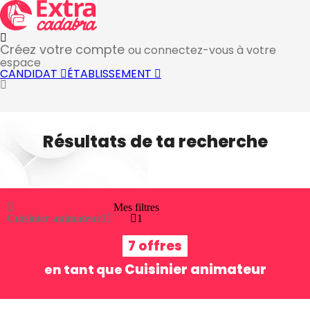
Créez votre compte
ou connectez-vous à votre
espace
CANDIDAT
ÉTABLISSEMENT
Résultats de ta recherche
Mes filtres
Cuisinier animateur
1
1
7 offres
Cuisinier animateur
en tant que