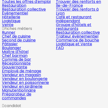
Toutes les offres d'emploi
Trouver des renforts en
Restauration
Île-de-France
Restauration collective
Trouver des renforts à
Évènementiel
Lyon
Hôtellerie
Café et restaurant
Logistique
indépendant
Vente
Groupe d'hôtels et
Fiches métiers
restaurants
Runner
Restauration collective
Chef de cuisine
Traiteur évènementiel
Second de cuisine
Commerce de bouche
Pâtissier
Logistique et Vente
Boulanger
FAQ
Maître d'hôtel
Chef barman
Commis de bar
Réceptionniste
Gouvernante
Employé de ménage
Vendeur en magasin
Vendeur en boulangerie
Vendeur en poissonnerie
Vendeur en jardinerie
Manutentionnaire
Préparateur de
commandes
candidat