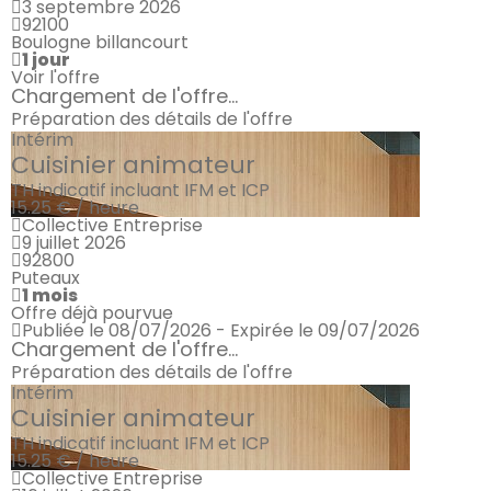
3 septembre 2026
92100
Boulogne billancourt
1 jour
Voir l'offre
Chargement de l'offre...
Préparation des détails de l'offre
Intérim
Cuisinier animateur
TH indicatif incluant IFM et ICP
15.25 € / heure
Collective Entreprise
9 juillet 2026
92800
Puteaux
1 mois
Offre déjà pourvue
Publiée le 08/07/2026 - Expirée le 09/07/2026
Chargement de l'offre...
Préparation des détails de l'offre
Intérim
Cuisinier animateur
TH indicatif incluant IFM et ICP
15.25 € / heure
Collective Entreprise