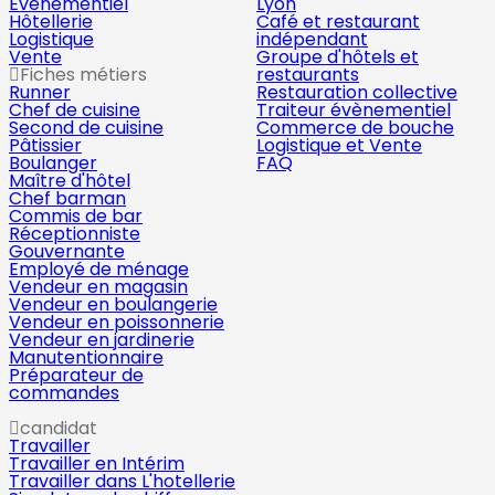
Évènementiel
Lyon
Hôtellerie
Café et restaurant
Logistique
indépendant
Vente
Groupe d'hôtels et
Fiches métiers
restaurants
Runner
Restauration collective
Chef de cuisine
Traiteur évènementiel
Second de cuisine
Commerce de bouche
Pâtissier
Logistique et Vente
Boulanger
FAQ
Maître d'hôtel
Chef barman
Commis de bar
Réceptionniste
Gouvernante
Employé de ménage
Vendeur en magasin
Vendeur en boulangerie
Vendeur en poissonnerie
Vendeur en jardinerie
Manutentionnaire
Préparateur de
commandes
candidat
Travailler
Travailler en Intérim
Travailler dans L'hotellerie