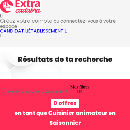
Créez votre compte
ou connectez-vous à votre
espace
CANDIDAT
ÉTABLISSEMENT
Résultats de ta recherche
Mes filtres
Cuisinier animateur, Saisonnier
2
2
0 offres
Cuisinier animateur
en tant que
en
Saisonnier