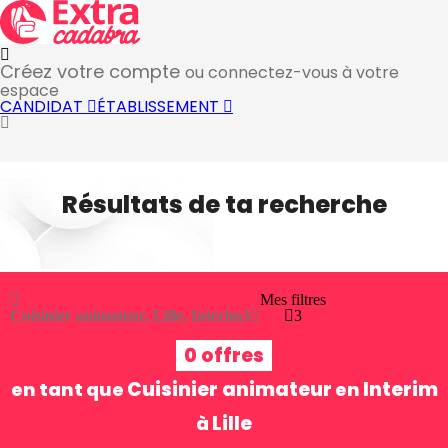
Créez votre compte
ou connectez-vous à votre
espace
CANDIDAT
ÉTABLISSEMENT
Résultats de ta recherche
Mes filtres
Cuisinier animateur, Lille, Interim
3
3
0 offres
Cuisinier animateur
Interim
en tant que
en
Lille
à