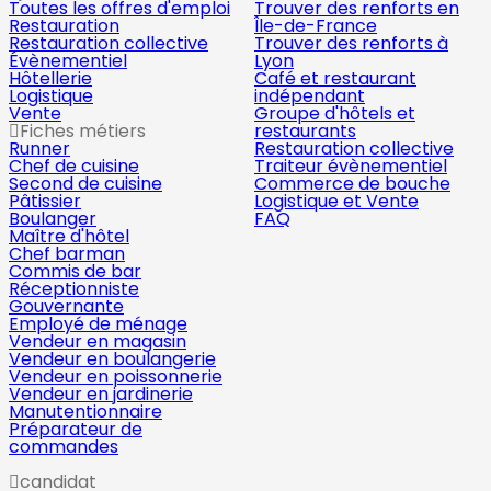
Toutes les offres d'emploi
Trouver des renforts en
Restauration
Île-de-France
Restauration collective
Trouver des renforts à
Évènementiel
Lyon
Hôtellerie
Café et restaurant
Logistique
indépendant
Vente
Groupe d'hôtels et
Fiches métiers
restaurants
Runner
Restauration collective
Chef de cuisine
Traiteur évènementiel
Second de cuisine
Commerce de bouche
Pâtissier
Logistique et Vente
Boulanger
FAQ
Maître d'hôtel
Chef barman
Commis de bar
Réceptionniste
Gouvernante
Employé de ménage
Vendeur en magasin
Vendeur en boulangerie
Vendeur en poissonnerie
Vendeur en jardinerie
Manutentionnaire
Préparateur de
commandes
candidat