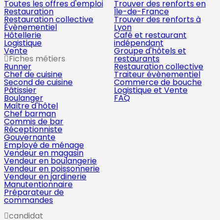
Toutes les offres d'emploi
Trouver des renforts en
Restauration
Île-de-France
Restauration collective
Trouver des renforts à
Évènementiel
Lyon
Hôtellerie
Café et restaurant
Logistique
indépendant
Vente
Groupe d'hôtels et
Fiches métiers
restaurants
Runner
Restauration collective
Chef de cuisine
Traiteur évènementiel
Second de cuisine
Commerce de bouche
Pâtissier
Logistique et Vente
Boulanger
FAQ
Maître d'hôtel
Chef barman
Commis de bar
Réceptionniste
Gouvernante
Employé de ménage
Vendeur en magasin
Vendeur en boulangerie
Vendeur en poissonnerie
Vendeur en jardinerie
Manutentionnaire
Préparateur de
commandes
candidat