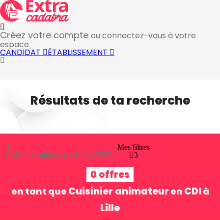
Créez votre compte
ou connectez-vous à votre
espace
CANDIDAT
ÉTABLISSEMENT
Résultats de ta recherche
Mes filtres
Cuisinier animateur, Lille, CDI
3
3
0 offres
Cuisinier animateur
CDI
en tant que
en
à
Lille