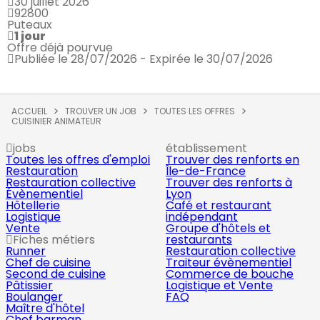
30 juillet 2026
92800
Puteaux
1 jour
Offre déjà pourvue
Publiée le 28/07/2026 - Expirée le 30/07/2026
ACCUEIL
TROUVER UN JOB
TOUTES LES OFFRES
CUISINIER ANIMATEUR
jobs
établissement
Toutes les offres d'emploi
Trouver des renforts en
Restauration
Île-de-France
Restauration collective
Trouver des renforts à
Évènementiel
Lyon
Hôtellerie
Café et restaurant
Logistique
indépendant
Vente
Groupe d'hôtels et
Fiches métiers
restaurants
Runner
Restauration collective
Chef de cuisine
Traiteur évènementiel
Second de cuisine
Commerce de bouche
Pâtissier
Logistique et Vente
Boulanger
FAQ
Maître d'hôtel
Chef barman