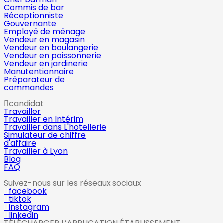
Commis de bar
Réceptionniste
Gouvernante
Employé de ménage
Vendeur en magasin
Vendeur en boulangerie
Vendeur en poissonnerie
Vendeur en jardinerie
Manutentionnaire
Préparateur de
commandes
candidat
Travailler
Travailler en Intérim
Travailler dans L'hotellerie
Simulateur de chiffre
d'affaire
Travailler à Lyon
Blog
FAQ
Suivez-nous sur les réseaux sociaux
facebook
tiktok
instagram
linkedin
TÉLÉCHARGER L’APPLICATION ÉTABLISSEMENT