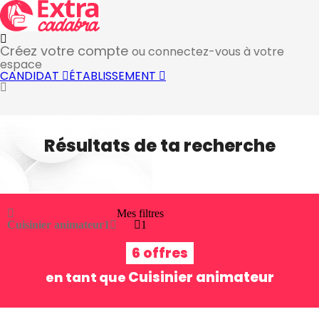
Créez votre compte
ou connectez-vous à votre
espace
CANDIDAT
ÉTABLISSEMENT
Résultats de ta recherche
Mes filtres
Cuisinier animateur
1
1
6 offres
Cuisinier animateur
en tant que