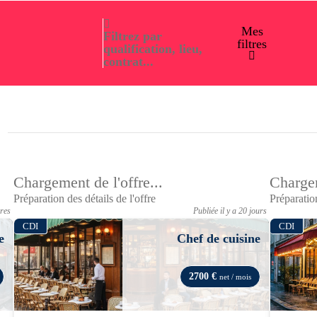
Mes
Filtrez par
filtres
qualification, lieu,
contrat...
Chargement de l'offre...
Chargem
Préparation des détails de l'offre
Préparation
ures
Publiée il y a 20 jours
CDI
CDI
e
Chef de cuisine
2700 €
net / mois