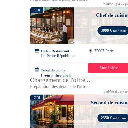
Publiée il y a 14 j
CDI
Chef de cuisin
3000 €
net / mois
Café - Restaurant
75007 Paris
La Petite République
Voir l'offre
Début du contrat
42h/semaine
1 septembre 2026
Chargement de l'offre...
Préparation des détails de l'offre
Publiée il y a 7 j
CDI
Second de cuisin
2350 €
net / mois