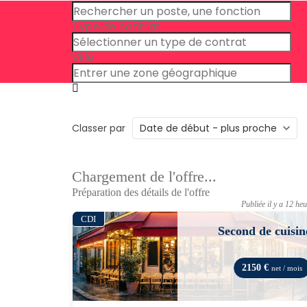
Type de contrat
Ville
Classer par
Chargement de l'offre...
Préparation des détails de l'offre
Publiée il y a 12 he
CDI
Second de cuisin
2150 €
net / mois