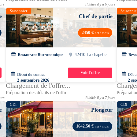
ours
Publiée il y a 6 jours
Saisonnier
Saisonnie
e
Chef de partie
2450 €
net / mois
Restaurant Bistronomique
42410 La chapelle-villars
Rest
Voir l'offre
Début du contrat
39h/semaine
Début
2 septembre 2026
2 se
Chargement de l'offre...
Chargem
Préparation des détails de l'offre
Préparation
ours
Publiée il y a 7 jours
CDI
CDI
e
Plongeur
1642.50 €
net / mois