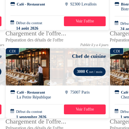
Café - Restaurant
92300 Levallois
Bistr
Bist
Voir l'offre
Début du contrat
39h/semaine
Début
14 août 2026
24 a
Chargement de l'offre...
Chargem
Préparation des détails de l'offre
Préparation
ours
Publiée il y a 4 jours
CDI
CDI
e
Chef de cuisine
3000 €
net / mois
Café - Restaurant
75007 Paris
Café
La Petite République
Che
Voir l'offre
Début du contrat
42h/semaine
Début
1 septembre 2026
1 se
Chargement de l'offre...
Chargem
Préparation des détails de l'offre
Préparation