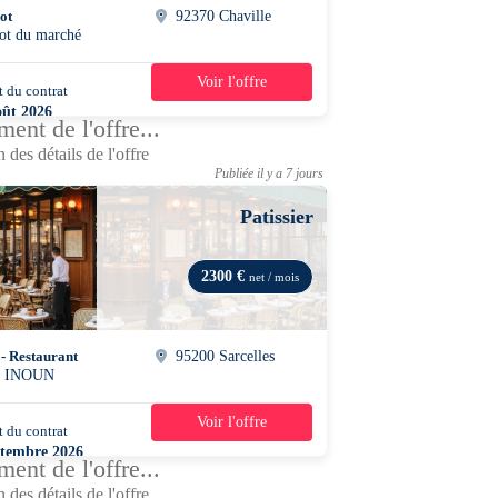
ot
92370 Chaville
rot du marché
Voir l'offre
 du contrat
42h/semaine
oût 2026
ent de l'offre...
 des détails de l'offre
Publiée il y a 7 jours
Patissier
2300 €
net / mois
 - Restaurant
95200 Sarcelles
z INOUN
Voir l'offre
 du contrat
39h/semaine
ptembre 2026
ent de l'offre...
 des détails de l'offre