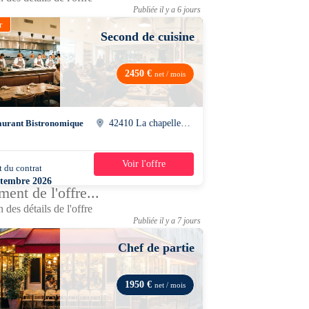
Publiée il y a 6 jours
r
Second de cuisine
2450 €
net / mois
aurant Bistronomique
42410 La chapelle-villars
Voir l'offre
 du contrat
39h/semaine
ptembre 2026
ent de l'offre...
 des détails de l'offre
Publiée il y a 7 jours
Chef de partie
1950 €
net / mois