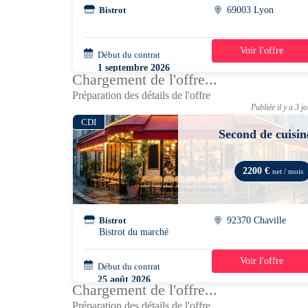
Bistrot
69003 Lyon
Voir l'offre
Début du contrat
39h/semaine
1 septembre 2026
Chargement de l'offre...
Préparation des détails de l'offre
Publiée il y a 3 j
CDI
Second de cuisin
2200 €
net / mois
Bistrot
92370 Chaville
Bistrot du marché
Voir l'offre
Début du contrat
42h/semaine
25 août 2026
Chargement de l'offre...
Préparation des détails de l'offre