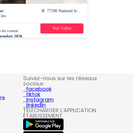
ot
77100 Nanteuil les meaux
 leo
Voir l'offre
 du contrat
39h30/semaine
ptembre 2026
Suivez-nous sur les réseaux
sociaux
facebook
tiktok
ire
instagram
linkedin
TÉLÉCHARGER L’APPLICATION
ÉTABLISSEMENT