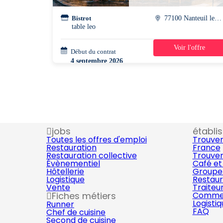
Bistrot
77100 Nanteuil les meaux
table leo
Voir l'offre
Début du contrat
37h/semaine
4 septembre 2026
jobs
établi
Toutes les offres d'emploi
Trouver
Restauration
France
Restauration collective
Trouver
Évènementiel
Café et
Hôtellerie
Groupe 
Logistique
Restaur
Vente
Traiteu
Fiches métiers
Commer
Logisti
Runner
FAQ
Chef de cuisine
Second de cuisine