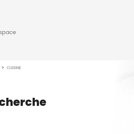
espace
CUISINE
echerche