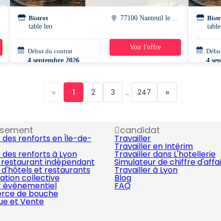
Bistrot
77100 Nanteuil les meaux
Bistr
table leo
table
Voir l'offre
Début du contrat
39h/semaine
Début
4 septembre 2026
4 se
«
...
»
1
2
3
247
ssement
candidat
 des renforts en Île-de-
Travailler
Travailler en Intérim
 des renforts à Lyon
Travailler dans L'hotellerie
 restaurant indépendant
Simulateur de chiffre d'affa
d'hôtels et restaurants
Travailler à Lyon
ation collective
Blog
r évènementiel
FAQ
ce de bouche
que et Vente