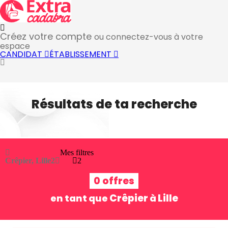
Créez votre compte
ou connectez-vous à votre
espace
CANDIDAT
ÉTABLISSEMENT
Résultats de ta recherche
Mes filtres
Crêpier, Lille
2
2
0 offres
Crêpier
Lille
en tant que
à