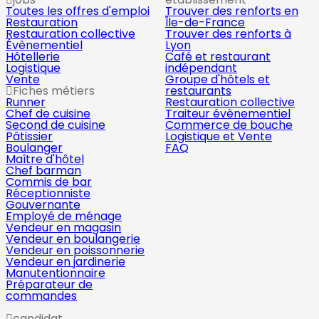
Toutes les offres d'emploi
Trouver des renforts en
Restauration
Île-de-France
Restauration collective
Trouver des renforts à
Évènementiel
Lyon
Hôtellerie
Café et restaurant
Logistique
indépendant
Vente
Groupe d'hôtels et
Fiches métiers
restaurants
Runner
Restauration collective
Chef de cuisine
Traiteur évènementiel
Second de cuisine
Commerce de bouche
Pâtissier
Logistique et Vente
Boulanger
FAQ
Maître d'hôtel
Chef barman
Commis de bar
Réceptionniste
Gouvernante
Employé de ménage
Vendeur en magasin
Vendeur en boulangerie
Vendeur en poissonnerie
Vendeur en jardinerie
Manutentionnaire
Préparateur de
commandes
candidat