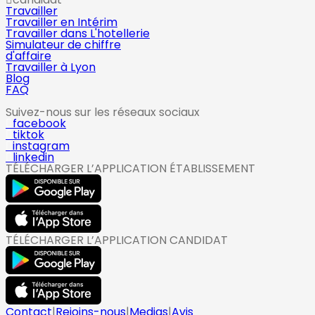
Travailler
Travailler en Intérim
Travailler dans L'hotellerie
Simulateur de chiffre
d'affaire
Travailler à Lyon
Blog
FAQ
Suivez-nous sur les réseaux sociaux
facebook
tiktok
instagram
linkedin
TÉLÉCHARGER L’APPLICATION ÉTABLISSEMENT
TÉLÉCHARGER L’APPLICATION CANDIDAT
Contact
|
Rejoins-nous
|
Medias
|
Avis