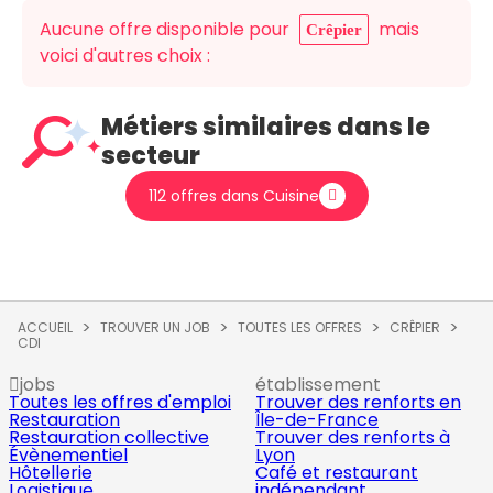
Aucune offre disponible pour
mais
Crêpier
voici d'autres choix :
Métiers similaires dans le
secteur
112 offres dans Cuisine
ACCUEIL
TROUVER UN JOB
TOUTES LES OFFRES
CRÊPIER
CDI
jobs
établissement
Toutes les offres d'emploi
Trouver des renforts en
Restauration
Île-de-France
Restauration collective
Trouver des renforts à
Évènementiel
Lyon
Hôtellerie
Café et restaurant
Logistique
indépendant