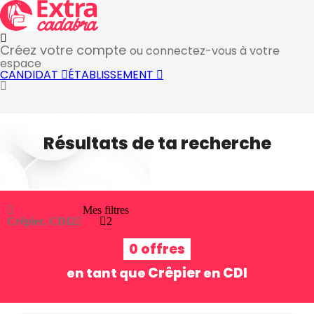
Créez votre compte
ou connectez-vous à votre
espace
CANDIDAT
ÉTABLISSEMENT
Résultats de ta recherche
Mes filtres
Crêpier, CDI
2
2
0 offres
Crêpier
CDI
en tant que
en