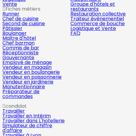
Vente
Groupe d'hôtels et
Fiches métiers
restaurants
Runner
Restauration collective
Chef de cuisine
Traiteur évènementiel
Second de cuisine
Commerce de bouche
Pâtissier
Logistique et Vente
Boulanger
FAQ
Maître d'hôtel
Chef barman
Commis de bar
Réceptionniste
Gouvernante
Employé de ménage
Vendeur en magasin
Vendeur en boulangerie
Vendeur en poissonnerie
Vendeur en jardinerie
Manutentionnaire
Préparateur de
commandes
candidat
Travailler
Travailler en Intérim
Travailler dans L'hotellerie
Simulateur de chiffre
d'affaire
Travailler à Lyon