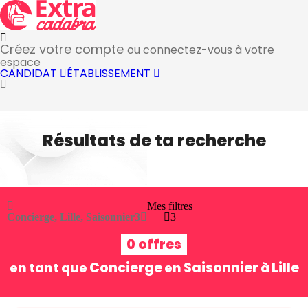
Créez votre compte
ou connectez-vous à votre
espace
CANDIDAT
ÉTABLISSEMENT
Résultats de ta recherche
Mes filtres
Concierge, Lille, Saisonnier
3
3
0 offres
Concierge
Saisonnier
Lille
en tant que
en
à