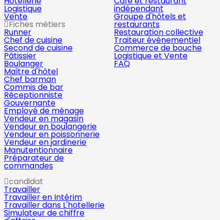
Hôtellerie
Café et restaurant
Logistique
indépendant
Vente
Groupe d'hôtels et
Fiches métiers
restaurants
Runner
Restauration collective
Chef de cuisine
Traiteur évènementiel
Second de cuisine
Commerce de bouche
Pâtissier
Logistique et Vente
Boulanger
FAQ
Maître d'hôtel
Chef barman
Commis de bar
Réceptionniste
Gouvernante
Employé de ménage
Vendeur en magasin
Vendeur en boulangerie
Vendeur en poissonnerie
Vendeur en jardinerie
Manutentionnaire
Préparateur de
commandes
candidat
Travailler
Travailler en Intérim
Travailler dans L'hotellerie
Simulateur de chiffre