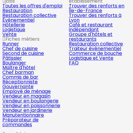
jobs
établissement
Toutes les offres d'emploi
Trouver des renforts en
Restauration
Île-de-France
Restauration collective
Trouver des renforts à
Évènementiel
Lyon
Hôtellerie
Café et restaurant
Logistique
indépendant
Vente
Groupe d'hôtels et
Fiches métiers
restaurants
Runner
Restauration collective
Chef de cuisine
Traiteur évènementiel
Second de cuisine
Commerce de bouche
Pâtissier
Logistique et Vente
Boulanger
FAQ
Maître d'hôtel
Chef barman
Commis de bar
Réceptionniste
Gouvernante
Employé de ménage
Vendeur en magasin
Vendeur en boulangerie
Vendeur en poissonnerie
Vendeur en jardinerie
Manutentionnaire
Préparateur de
commandes