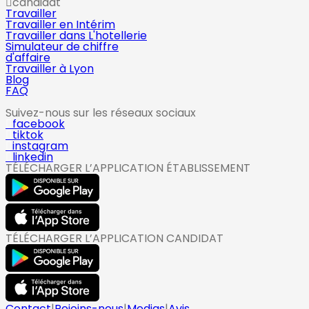
candidat
Travailler
Travailler en Intérim
Travailler dans L'hotellerie
Simulateur de chiffre
d'affaire
Travailler à Lyon
Blog
FAQ
Suivez-nous sur les réseaux sociaux
facebook
tiktok
instagram
linkedin
TÉLÉCHARGER L’APPLICATION ÉTABLISSEMENT
TÉLÉCHARGER L’APPLICATION CANDIDAT
Contact
|
Rejoins-nous
|
Medias
|
Avis