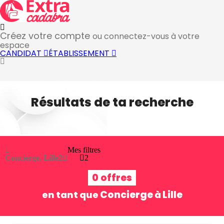
Créez votre compte
ou connectez-vous à votre
espace
CANDIDAT
ÉTABLISSEMENT
Résultats de ta recherche
Mes filtres
Concierge, Lille
2
2
0 offres
Concierge
Lille
en tant que
à