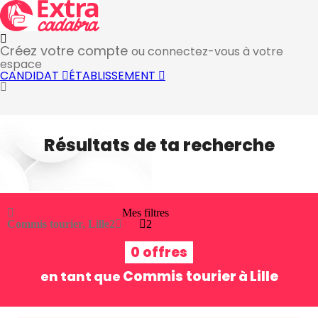
Créez votre compte
ou connectez-vous à votre
espace
CANDIDAT
ÉTABLISSEMENT
Résultats de ta recherche
Mes filtres
Commis tourier, Lille
2
2
0 offres
Commis tourier
Lille
en tant que
à