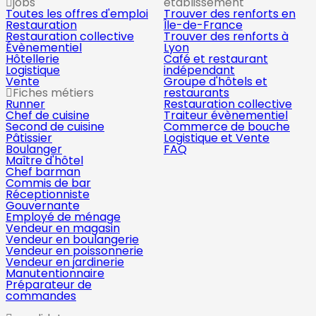
jobs
établissement
Toutes les offres d'emploi
Trouver des renforts en
Restauration
Île-de-France
Restauration collective
Trouver des renforts à
Évènementiel
Lyon
Hôtellerie
Café et restaurant
Logistique
indépendant
Vente
Groupe d'hôtels et
Fiches métiers
restaurants
Runner
Restauration collective
Chef de cuisine
Traiteur évènementiel
Second de cuisine
Commerce de bouche
Pâtissier
Logistique et Vente
Boulanger
FAQ
Maître d'hôtel
Chef barman
Commis de bar
Réceptionniste
Gouvernante
Employé de ménage
Vendeur en magasin
Vendeur en boulangerie
Vendeur en poissonnerie
Vendeur en jardinerie
Manutentionnaire
Préparateur de
commandes