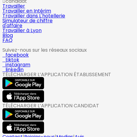
candidat
Travailler
Travailler en Intérim
Travailler dans L'hotellerie
Simulateur de chiffre
d'affaire
Travailler à Lyon
Blog
FAQ
Suivez-nous sur les réseaux sociaux
facebook
tiktok
instagram
linkedin
TÉLÉCHARGER L’APPLICATION ÉTABLISSEMENT
TÉLÉCHARGER L’APPLICATION CANDIDAT
Contact
|
Rejoins-nous
|
Medias
|
Avis