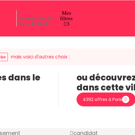
Mes
Commis tourier,
filtres
Paris, Extra
3
3
mais voici d'autres choix :
ier
es dans le
ou découvrez
dans cette vi
4392 offres à Paris
ssement
candidat