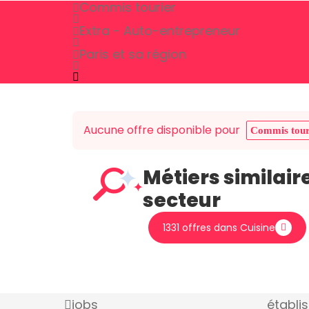
Commis tourier
Extra - Auto-entrepreneur
Paris et sa région
Aucune offre disponible pour
Commis tour
Métiers similair
secteur
1331 offres dans Cuisine
jobs
établi