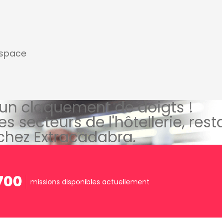
espace
un claquement de doigts !
es secteurs de l'hôtellerie, res
 chez Extracadabra.
700
missions disponibles actuellement