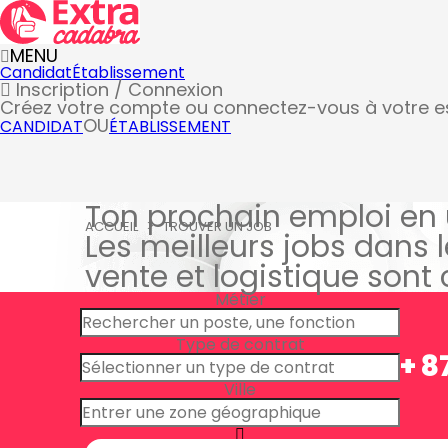
MENU
Candidat
Établissement
Inscription / Connexion
Créez votre compte
ou connectez-vous à votre 
OU
CANDIDAT
ÉTABLISSEMENT
Ton prochain emploi en 
ACCUEIL
TROUVER UN JOB
Les meilleurs jobs dans l
vente et logistique sont
Métier
Type de contrat
+ 8
Ville