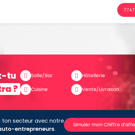
7747 
x-tu
Salle/Bar
Hôtellerie
tra ?
Cuisine
Vente/Livraison
s ton secteur avec notre
Simuler mon Chiffre d’affa
 auto-entrepreneurs
.