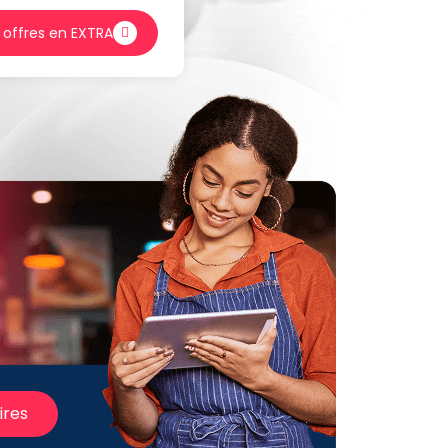
offres en EXTRA
ires