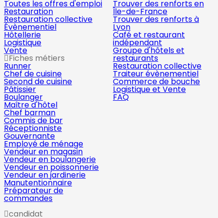
Toutes les offres d'emploi
Trouver des renforts en
Restauration
Île-de-France
Restauration collective
Trouver des renforts à
Évènementiel
Lyon
Hôtellerie
Café et restaurant
Logistique
indépendant
Vente
Groupe d'hôtels et
Fiches métiers
restaurants
Runner
Restauration collective
Chef de cuisine
Traiteur évènementiel
Second de cuisine
Commerce de bouche
Pâtissier
Logistique et Vente
Boulanger
FAQ
Maître d'hôtel
Chef barman
Commis de bar
Réceptionniste
Gouvernante
Employé de ménage
Vendeur en magasin
Vendeur en boulangerie
Vendeur en poissonnerie
Vendeur en jardinerie
Manutentionnaire
Préparateur de
commandes
candidat