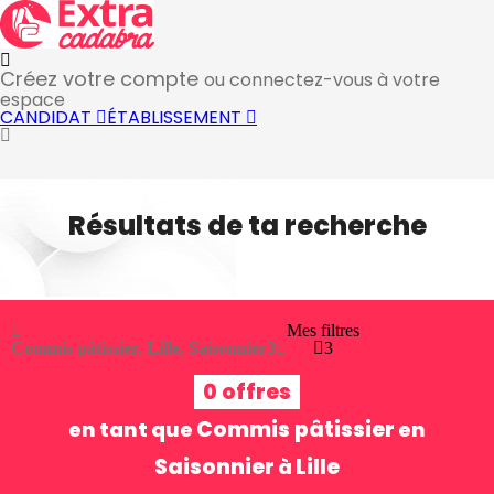
Créez votre compte
ou connectez-vous à votre
espace
CANDIDAT
ÉTABLISSEMENT
Résultats de ta recherche
Mes filtres
Commis pâtissier, Lille, Saisonnier
3
3
0 offres
Commis pâtissier
en tant que
en
Saisonnier
Lille
à