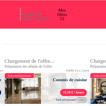
Mes
Commis de
filtres
cuisine, Paris
2
2
Chargement de l'offre...
Chargem
Préparation des détails de l'offre
Préparation
ours
Publiée il y a 2 jours
Auto-entrepreneur
Auto-entr
e
Commis de cuisine
15.50 € / heure
Total prévisionnel
124 €