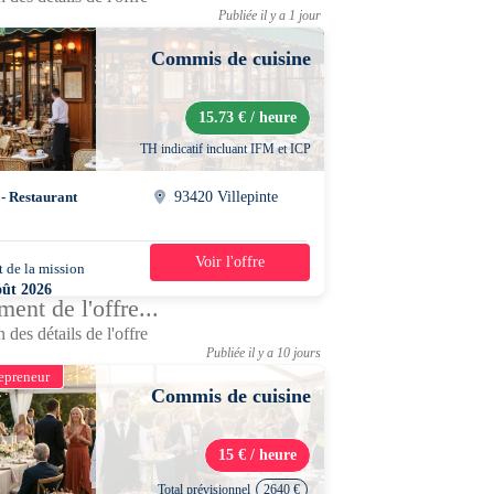
Publiée il y a 1 jour
Commis de cuisine
15.73 € / heure
TH indicatif incluant IFM et ICP
 - Restaurant
93420 Villepinte
Voir l'offre
 de la mission
5 jours
oût 2026
ent de l'offre...
0 - 22h30
 des détails de l'offre
Publiée il y a 10 jours
epreneur
Commis de cuisine
15 € / heure
Total prévisionnel
2640 €