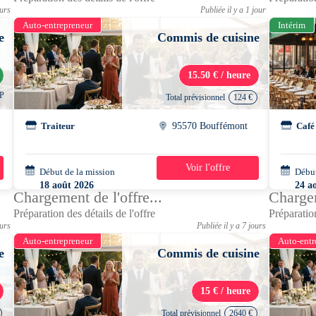
ours
Publiée il y a 1 jour
Auto-entrepreneur
Intérim
e
Commis de cuisine
15.50 € / heure
CP
Total prévisionnel
124 €
Traiteur
95570 Bouffémont
Café
Voir l'offre
Début de la mission
1 jour
Début
18 août 2026
24 a
Chargement de l'offre...
Chargem
15h00 - 23h00
17h0
Préparation des détails de l'offre
Préparation
ours
Publiée il y a 7 jours
Auto-entrepreneur
Auto-entr
e
Commis de cuisine
15 € / heure
Total prévisionnel
2640 €