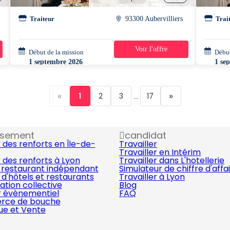
Traiteur
93300 Aubervilliers
Trai
Voir l'offre
Début de la mission
1 mois
Début
1 septembre 2026
1 se
07h00 - 16h00
07h0
«
...
»
1
2
3
17
ssement
candidat
 des renforts en Île-de-
Travailler
Travailler en Intérim
 des renforts à Lyon
Travailler dans L'hotellerie
 restaurant indépendant
Simulateur de chiffre d'affa
d'hôtels et restaurants
Travailler à Lyon
ation collective
Blog
r évènementiel
FAQ
ce de bouche
que et Vente