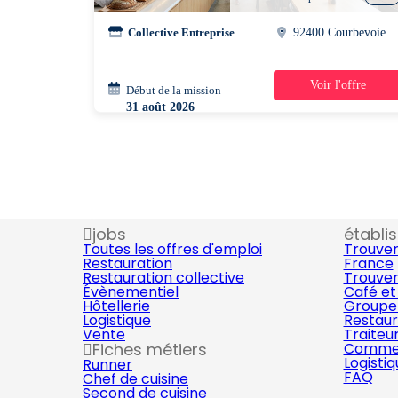
Collective Entreprise
92400 Courbevoie
Voir l'offre
Début de la mission
4 jours
31 août 2026
08h00 - 15h00
jobs
établi
Toutes les offres d'emploi
Trouver
Restauration
France
Restauration collective
Trouver
Évènementiel
Café et
Hôtellerie
Groupe 
Logistique
Restaur
Vente
Traiteu
Fiches métiers
Commer
Logisti
Runner
FAQ
Chef de cuisine
Second de cuisine