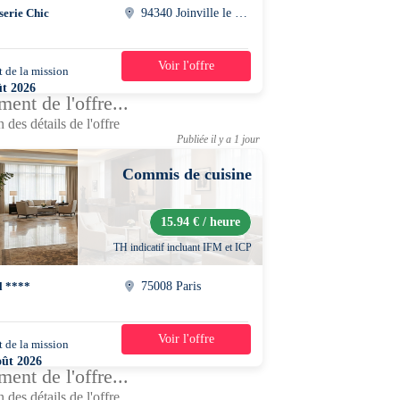
serie Chic
94340 Joinville le pont
Voir l'offre
 de la mission
1 jour
ût 2026
ent de l'offre...
0 - 22h30
 des détails de l'offre
Publiée il y a 1 jour
Commis de cuisine
15.94 € / heure
TH indicatif incluant IFM et ICP
l ****
75008 Paris
Voir l'offre
 de la mission
2 jours
oût 2026
ent de l'offre...
0 - 23h30
 des détails de l'offre