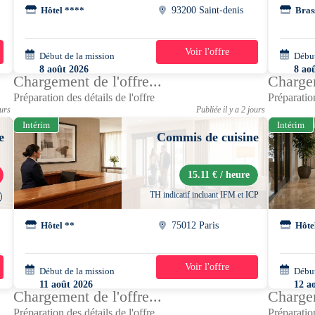
Hôtel ****
93200 Saint-denis
Bras
Voir l'offre
Début de la mission
1 jour
Début
8 août 2026
8 ao
Chargement de l'offre...
Chargem
06h00 - 14h30
10h0
Préparation des détails de l'offre
Préparation
ours
Publiée il y a 2 jours
Intérim
Intérim
e
Commis de cuisine
15.11 € / heure
TH indicatif incluant IFM et ICP
Hôtel **
75012 Paris
Hôte
Voir l'offre
Début de la mission
2 semaines
Début
11 août 2026
12 a
Chargement de l'offre...
Chargem
09h00 - 16h00
16h0
Préparation des détails de l'offre
Préparation