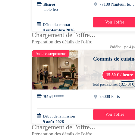
Bistrot
77100 Nanteuil les meaux
table leo
Voir l'offre
Début du contrat
39h30/semaine
4 septembre 2026
Chargement de l'offre...
Préparation des détails de l'offre
Publiée il y a 4 j
Auto-entrepreneur
Commis de cuisin
15.50 € / heure
Total prévisionnel
325.50 €
Hôtel *****
75008 Paris
Voir l'offre
Début de la mission
2 semaines
9 août 2026
Chargement de l'offre...
08h00 - 15h30
Préparation des détails de l'offre