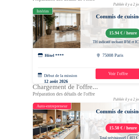
Publiée il y a 2 j
Intérim
Commis de cuisin
15.94 € / heure
TH indicatif incluant IFM et I
Hôtel ****
75008 Paris
Voir l'offre
Début de la mission
2 jours
12 août 2026
Chargement de l'offre...
16h00 - 23h30
Préparation des détails de l'offre
Publiée il y a 2 j
Auto-entrepreneur
Commis de cuisin
15.50 € / heure
Total prévisionnel
403 €