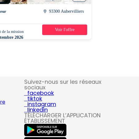
teur
93300 Aubervilliers
Voir l'offre
 de la mission
1 mois
ptembre 2026
0 - 16h00
Suivez-nous sur les réseaux
sociaux
facebook
tiktok
ire
instagram
linkedin
TÉLÉCHARGER L’APPLICATION
ÉTABLISSEMENT