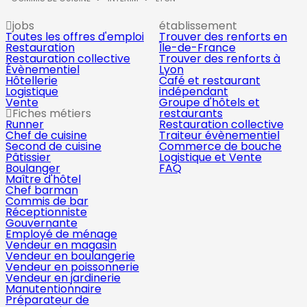
jobs
établissement
Toutes les offres d'emploi
Trouver des renforts en
Restauration
Île-de-France
Restauration collective
Trouver des renforts à
Évènementiel
Lyon
Hôtellerie
Café et restaurant
Logistique
indépendant
Vente
Groupe d'hôtels et
Fiches métiers
restaurants
Runner
Restauration collective
Chef de cuisine
Traiteur évènementiel
Second de cuisine
Commerce de bouche
Pâtissier
Logistique et Vente
Boulanger
FAQ
Maître d'hôtel
Chef barman
Commis de bar
Réceptionniste
Gouvernante
Employé de ménage
Vendeur en magasin
Vendeur en boulangerie
Vendeur en poissonnerie
Vendeur en jardinerie
Manutentionnaire
Préparateur de