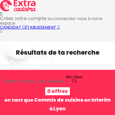
Créez votre compte
ou connectez-vous à votre
espace
CANDIDAT
ÉTABLISSEMENT
Résultats de ta recherche
Mes filtres
Commis de cuisine, Lyon, Interim
3
3
0 offres
Commis de cuisine
Interim
en tant que
en
Lyon
à