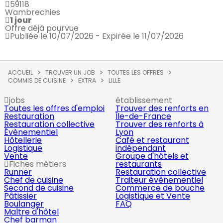
59118
Wambrechies
1 jour
Offre déjà pourvue
Publiée le 10/07/2026 - Expirée le 11/07/2026
ACCUEIL
TROUVER UN JOB
TOUTES LES OFFRES
COMMIS DE CUISINE
EXTRA
LILLE
jobs
établissement
Toutes les offres d'emploi
Trouver des renforts en
Restauration
Île-de-France
Restauration collective
Trouver des renforts à
Évènementiel
Lyon
Hôtellerie
Café et restaurant
Logistique
indépendant
Vente
Groupe d'hôtels et
Fiches métiers
restaurants
Runner
Restauration collective
Chef de cuisine
Traiteur évènementiel
Second de cuisine
Commerce de bouche
Pâtissier
Logistique et Vente
Boulanger
FAQ
Maître d'hôtel
Chef barman