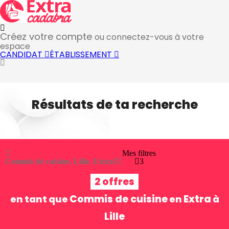
Créez votre compte
ou connectez-vous à votre
espace
CANDIDAT
ÉTABLISSEMENT
Résultats de ta recherche
Mes filtres
Commis de cuisine, Lille, Extra
3
3
2 offres
Commis de cuisine
Extra
en tant que
en
à
Lille