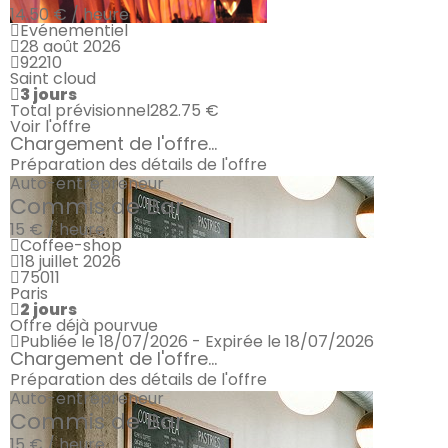
14.50 € / heure
Evénementiel
28 août 2026
92210
Saint cloud
3 jours
Total prévisionnel
282.75 €
Voir l'offre
Chargement de l'offre...
Préparation des détails de l'offre
Auto-entrepreneur
Commis de Bar
15 € / heure
Coffee-shop
18 juillet 2026
75011
Paris
2 jours
Offre déjà pourvue
Publiée le 18/07/2026 - Expirée le 18/07/2026
Chargement de l'offre...
Préparation des détails de l'offre
Auto-entrepreneur
Commis de Bar
15 € / heure