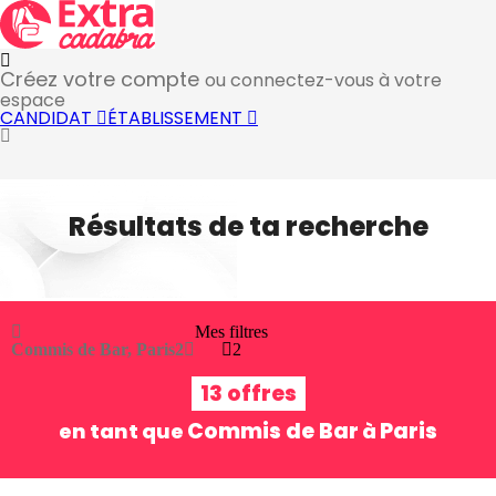
Créez votre compte
ou connectez-vous à votre
espace
CANDIDAT
ÉTABLISSEMENT
Résultats de ta recherche
Mes filtres
Commis de Bar, Paris
2
2
13 offres
Commis de Bar
Paris
en tant que
à