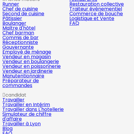
Runner
Restauration collective
Chef de cuisine
Traiteur évènementiel
Second de cuisine
Commerce de bouche
Pâtissier
Logistique et Vente
Boulanger
FAQ
Maître d'hôtel
Chef barman
Commis de bar
Réceptionniste
Gouvernante
Employé de ménage
Vendeur en magasin
Vendeur en boulangerie
Vendeur en poissonnerie
Vendeur en jardinerie
Manutentionnaire
Préparateur de
commandes
candidat
Travailler
Travailler en Intérim
Travailler dans L'hotellerie
Simulateur de chiffre
d'affaire
Travailler à Lyon
Blog
FAQ