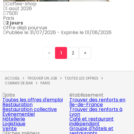
Coffee-shop
1 août 2026
75011
Paris
2 jours
Offre déjà pourvue
Publiée le 31/07/2026 - Expirée le 01/08/2026
«
»
1
2
ACCUEIL
TROUVER UN JOB
TOUTES LES OFFRES
COMMIS DE BAR
PARIS
jobs
établissement
Toutes les offres d'emploi
Trouver des renforts en
Restauration
Île-de-France
Restauration collective
Trouver des renforts à
Évènementiel
Lyon
Hôtellerie
Café et restaurant
Logistique
indépendant
Vente
Groupe d'hôtels et
Fiches métiers
restaurants