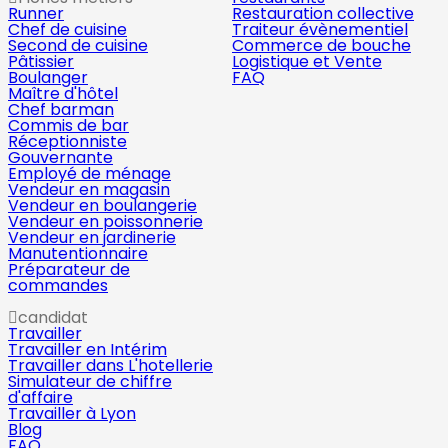
Runner
Restauration collective
Chef de cuisine
Traiteur évènementiel
Second de cuisine
Commerce de bouche
Pâtissier
Logistique et Vente
Boulanger
FAQ
Maître d'hôtel
Chef barman
Commis de bar
Réceptionniste
Gouvernante
Employé de ménage
Vendeur en magasin
Vendeur en boulangerie
Vendeur en poissonnerie
Vendeur en jardinerie
Manutentionnaire
Préparateur de
commandes
candidat
Travailler
Travailler en Intérim
Travailler dans L'hotellerie
Simulateur de chiffre
d'affaire
Travailler à Lyon
Blog
FAQ