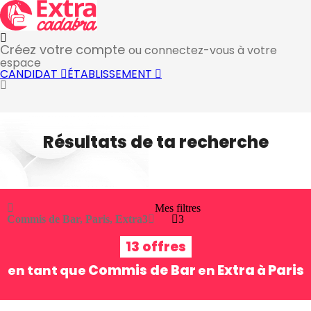
Créez votre compte
ou connectez-vous à votre
espace
CANDIDAT
ÉTABLISSEMENT
Résultats de ta recherche
Mes filtres
Commis de Bar, Paris, Extra
3
3
13 offres
Commis de Bar
Extra
Paris
en tant que
en
à