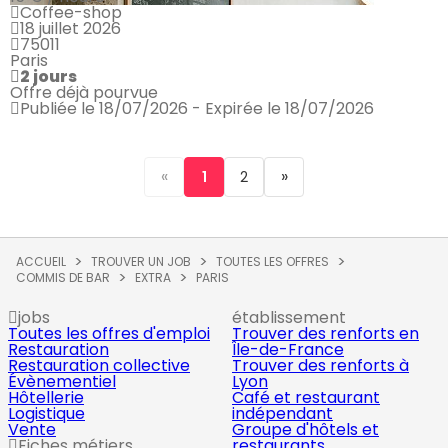
Coffee-shop
18 juillet 2026
75011
Paris
2 jours
Offre déjà pourvue
Publiée le 18/07/2026 - Expirée le 18/07/2026
«
»
1
2
ACCUEIL
TROUVER UN JOB
TOUTES LES OFFRES
COMMIS DE BAR
EXTRA
PARIS
jobs
établissement
Toutes les offres d'emploi
Trouver des renforts en
Restauration
Île-de-France
Restauration collective
Trouver des renforts à
Évènementiel
Lyon
Hôtellerie
Café et restaurant
Logistique
indépendant
Vente
Groupe d'hôtels et
Fiches métiers
restaurants