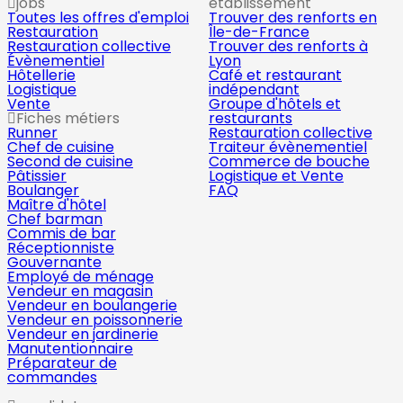
jobs
établissement
Toutes les offres d'emploi
Trouver des renforts en
Restauration
Île-de-France
Restauration collective
Trouver des renforts à
Évènementiel
Lyon
Hôtellerie
Café et restaurant
Logistique
indépendant
Vente
Groupe d'hôtels et
Fiches métiers
restaurants
Runner
Restauration collective
Chef de cuisine
Traiteur évènementiel
Second de cuisine
Commerce de bouche
Pâtissier
Logistique et Vente
Boulanger
FAQ
Maître d'hôtel
Chef barman
Commis de bar
Réceptionniste
Gouvernante
Employé de ménage
Vendeur en magasin
Vendeur en boulangerie
Vendeur en poissonnerie
Vendeur en jardinerie
Manutentionnaire
Préparateur de
commandes