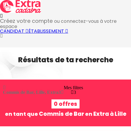
Créez votre compte
ou connectez-vous à votre
espace
CANDIDAT
ÉTABLISSEMENT
Résultats de ta recherche
Mes filtres
Commis de Bar, Lille, Extra
3
3
0 offres
Commis de Bar
Extra
Lille
en tant que
en
à