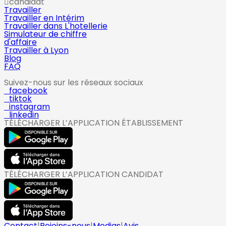
candidat
Travailler
Travailler en Intérim
Travailler dans L'hotellerie
Simulateur de chiffre
d'affaire
Travailler à Lyon
Blog
FAQ
Suivez-nous sur les réseaux sociaux
facebook
tiktok
instagram
linkedin
TÉLÉCHARGER L’APPLICATION ÉTABLISSEMENT
TÉLÉCHARGER L’APPLICATION CANDIDAT
Contact
|
Rejoins-nous
|
Medias
|
Avis