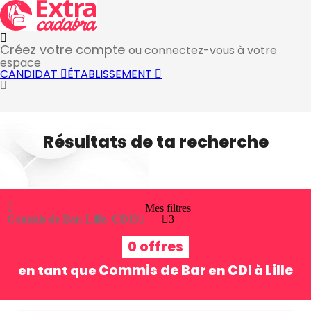
Créez votre compte
ou connectez-vous à votre
espace
CANDIDAT
ÉTABLISSEMENT
Résultats de ta recherche
Mes filtres
Commis de Bar, Lille, CDI
3
3
0 offres
Commis de Bar
CDI
Lille
en tant que
en
à