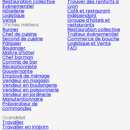
Restauration collective
Trouver des renforts à
Évènementiel
Lyon
Hôtellerie
Café et restaurant
Logistique
indépendant
Vente
Groupe d'hôtels et
Fiches métiers
restaurants
Runner
Restauration collective
Chef de cuisine
Traiteur évènementiel
Second de cuisine
Commerce de bouche
Pâtissier
Logistique et Vente
Boulanger
FAQ
Maître d'hôtel
Chef barman
Commis de bar
Réceptionniste
Gouvernante
Employé de ménage
Vendeur en magasin
Vendeur en boulangerie
Vendeur en poissonnerie
Vendeur en jardinerie
Manutentionnaire
Préparateur de
commandes
candidat
Travailler
Travailler en Intérim