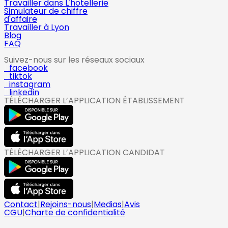
Travailler dans L'hotellerie
Simulateur de chiffre
d'affaire
Travailler à Lyon
Blog
FAQ
Suivez-nous sur les réseaux sociaux
facebook
tiktok
instagram
linkedin
TÉLÉCHARGER L’APPLICATION ÉTABLISSEMENT
TÉLÉCHARGER L’APPLICATION CANDIDAT
Contact
|
Rejoins-nous
|
Medias
|
Avis
CGU
|
Charte de confidentialité