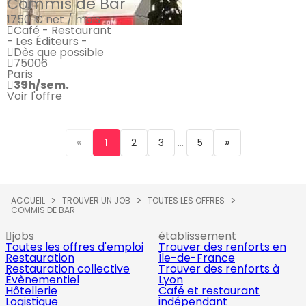
Commis de Bar
1750 €
net / mois
Café - Restaurant
- Les Éditeurs -
Dès que possible
75006
Paris
39h/sem.
Voir l'offre
«
...
»
1
2
3
5
ACCUEIL
TROUVER UN JOB
TOUTES LES OFFRES
COMMIS DE BAR
jobs
établissement
Toutes les offres d'emploi
Trouver des renforts en
Restauration
Île-de-France
Restauration collective
Trouver des renforts à
Évènementiel
Lyon
Hôtellerie
Café et restaurant
Logistique
indépendant