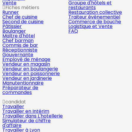
Vente
Groupe d'hôtels et
Fiches métiers
restaurants
Runner
Restauration collective
Chef de cuisine
Traiteur évènementiel
Second de cuisine
Commerce de bouche
Pâtissier
Logistique et Vente
Boulanger
FAQ
Maître d'hôtel
Chef barman
Commis de bar
Réceptionniste
Gouvernante
Employé de ménage
Vendeur en magasin
Vendeur en boulangerie
Vendeur en poissonnerie
Vendeur en jardinerie
Manutentionnaire
Préparateur de
commandes
candidat
Travailler
Travailler en Intérim
Travailler dans L'hotellerie
Simulateur de chiffre
d'affaire
Travailler à Lyon