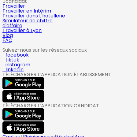
candidat
Travailler
Travailler en Intérim
Travailler dans L'hotellerie
Simulateur de chiffre
d'affaire
Travailler à Lyon
Blog
FAQ
Suivez-nous sur les réseaux sociaux
facebook
tiktok
instagram
linkedin
TÉLÉCHARGER L’APPLICATION ÉTABLISSEMENT
TÉLÉCHARGER L’APPLICATION CANDIDAT
Contact
|
Rejoins-nous
|
Medias
|
Avis