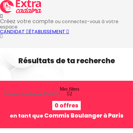
Créez votre compte
ou connectez-vous à votre
espace
CANDIDAT
ÉTABLISSEMENT
Résultats de ta recherche
Mes filtres
Commis Boulanger, Paris
2
2
0 offres
Commis Boulanger
Paris
en tant que
à