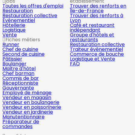
jobs
établissement
Toutes les offres d'emploi
Trouver des renforts en
Restauration
Île-de-France
Restauration collective
Trouver des renforts à
Évènementiel
Lyon
Hôtellerie
Café et restaurant
Logistique
indépendant
Vente
Groupe d'hôtels et
Fiches métiers
restaurants
Runner
Restauration collective
Chef de cuisine
Traiteur évènementiel
Second de cuisine
Commerce de bouche
Pâtissier
Logistique et Vente
Boulanger
FAQ
Maître d'hôtel
Chef barman
Commis de bar
Réceptionniste
Gouvernante
Employé de ménage
Vendeur en magasin
Vendeur en boulangerie
Vendeur en poissonnerie
Vendeur en jardinerie
Manutentionnaire
Préparateur de
commandes