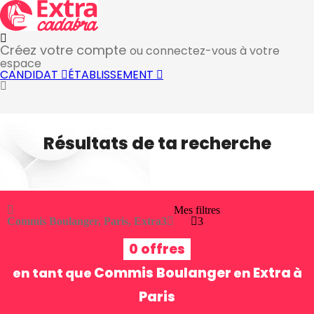
Créez votre compte
ou connectez-vous à votre
espace
CANDIDAT
ÉTABLISSEMENT
Résultats de ta recherche
Mes filtres
Commis Boulanger, Paris, Extra
3
3
0 offres
Commis Boulanger
Extra
en tant que
en
à
Paris