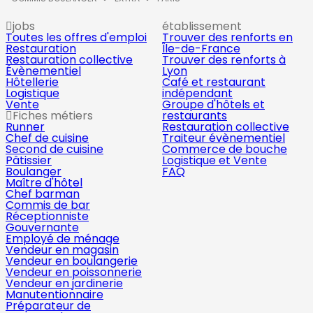
jobs
établissement
Toutes les offres d'emploi
Trouver des renforts en
Restauration
Île-de-France
Restauration collective
Trouver des renforts à
Évènementiel
Lyon
Hôtellerie
Café et restaurant
Logistique
indépendant
Vente
Groupe d'hôtels et
Fiches métiers
restaurants
Runner
Restauration collective
Chef de cuisine
Traiteur évènementiel
Second de cuisine
Commerce de bouche
Pâtissier
Logistique et Vente
Boulanger
FAQ
Maître d'hôtel
Chef barman
Commis de bar
Réceptionniste
Gouvernante
Employé de ménage
Vendeur en magasin
Vendeur en boulangerie
Vendeur en poissonnerie
Vendeur en jardinerie
Manutentionnaire
Préparateur de