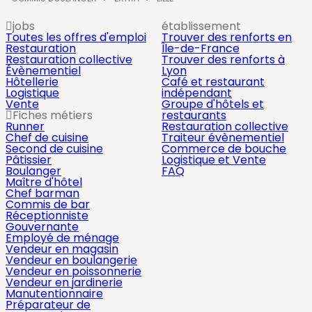
jobs
établissement
Toutes les offres d'emploi
Trouver des renforts en
Restauration
Île-de-France
Restauration collective
Trouver des renforts à
Évènementiel
Lyon
Hôtellerie
Café et restaurant
Logistique
indépendant
Vente
Groupe d'hôtels et
Fiches métiers
restaurants
Runner
Restauration collective
Chef de cuisine
Traiteur évènementiel
Second de cuisine
Commerce de bouche
Pâtissier
Logistique et Vente
Boulanger
FAQ
Maître d'hôtel
Chef barman
Commis de bar
Réceptionniste
Gouvernante
Employé de ménage
Vendeur en magasin
Vendeur en boulangerie
Vendeur en poissonnerie
Vendeur en jardinerie
Manutentionnaire
Préparateur de