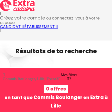
Créez votre compte
ou connectez-vous à votre
espace
CANDIDAT
ÉTABLISSEMENT
Résultats de ta recherche
Mes filtres
Commis Boulanger, Lille, Extra
3
3
0 offres
Commis Boulanger
Extra
en tant que
en
à
Lille