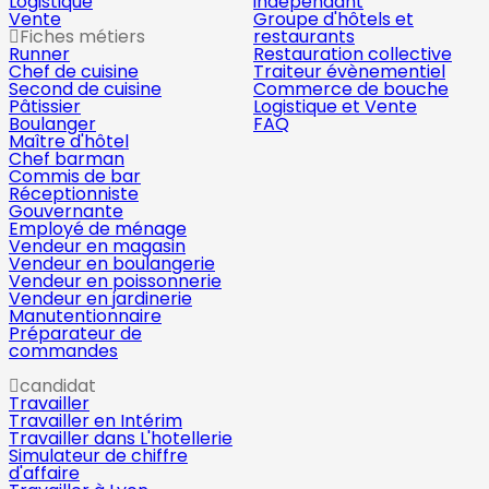
Logistique
indépendant
Vente
Groupe d'hôtels et
Fiches métiers
restaurants
Runner
Restauration collective
Chef de cuisine
Traiteur évènementiel
Second de cuisine
Commerce de bouche
Pâtissier
Logistique et Vente
Boulanger
FAQ
Maître d'hôtel
Chef barman
Commis de bar
Réceptionniste
Gouvernante
Employé de ménage
Vendeur en magasin
Vendeur en boulangerie
Vendeur en poissonnerie
Vendeur en jardinerie
Manutentionnaire
Préparateur de
commandes
candidat
Travailler
Travailler en Intérim
Travailler dans L'hotellerie
Simulateur de chiffre
d'affaire