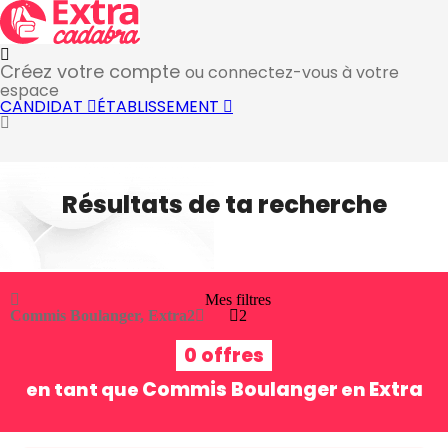
Créez votre compte
ou connectez-vous à votre
espace
CANDIDAT
ÉTABLISSEMENT
Résultats de ta recherche
Mes filtres
Commis Boulanger, Extra
2
2
0 offres
Commis Boulanger
Extra
en tant que
en