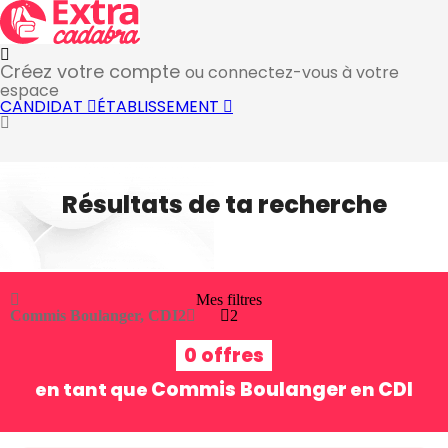
Créez votre compte
ou connectez-vous à votre
espace
CANDIDAT
ÉTABLISSEMENT
Résultats de ta recherche
Mes filtres
Commis Boulanger, CDI
2
2
0 offres
Commis Boulanger
CDI
en tant que
en