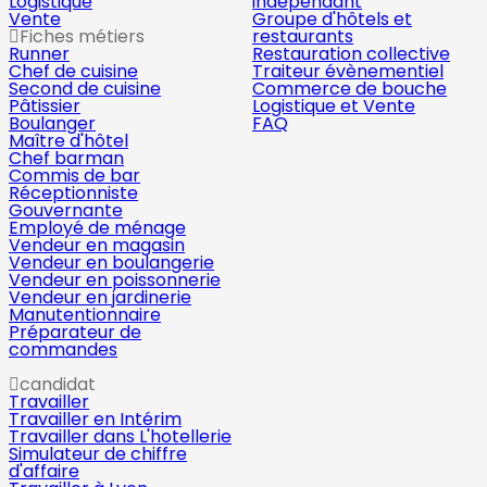
Logistique
indépendant
Vente
Groupe d'hôtels et
Fiches métiers
restaurants
Runner
Restauration collective
Chef de cuisine
Traiteur évènementiel
Second de cuisine
Commerce de bouche
Pâtissier
Logistique et Vente
Boulanger
FAQ
Maître d'hôtel
Chef barman
Commis de bar
Réceptionniste
Gouvernante
Employé de ménage
Vendeur en magasin
Vendeur en boulangerie
Vendeur en poissonnerie
Vendeur en jardinerie
Manutentionnaire
Préparateur de
commandes
candidat
Travailler
Travailler en Intérim
Travailler dans L'hotellerie
Simulateur de chiffre
d'affaire