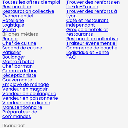
Toutes les offres d'emploi
Trouver des renforts en
Restauration
Île-de-France
Restauration collective
Trouver des renforts à
Évènementiel
Lyon
Hôtellerie
Café et restaurant
Logistique
indépendant
Vente
Groupe d'hôtels et
Fiches métiers
restaurants
Runner
Restauration collective
Chef de cuisine
Traiteur évènementiel
Second de cuisine
Commerce de bouche
Pâtissier
Logistique et Vente
Boulanger
FAQ
Maître d'hôtel
Chef barman
Commis de bar
Réceptionniste
Gouvernante
Employé de ménage
Vendeur en magasin
Vendeur en boulangerie
Vendeur en poissonnerie
Vendeur en jardinerie
Manutentionnaire
Préparateur de
commandes
candidat