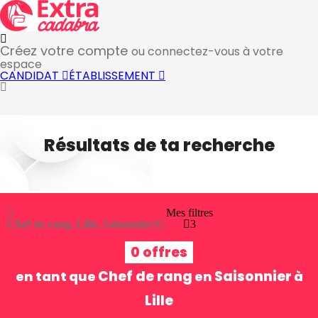
Créez votre compte
ou connectez-vous à votre
espace
CANDIDAT
ÉTABLISSEMENT
Résultats de ta recherche
Mes filtres
Chef de rang, Lille, Saisonnier
3
3
0 offres
Chef de rang
Saisonnier
en tant que
en
à
Lille