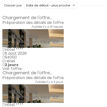
Classer par
Chargement de l'offre...
Préparation des détails de l'offre
Publiée il y a 15 heures
Intérim
Chef de rang
TH indicatif incluant IFM et ICP
17.00 € / heure
Hôtel ****
8 août 2026
94000
Créteil
2 jours
Voir l'offre
Chargement de l'offre...
Préparation des détails de l'offre
Publiée il y a 6 jours
Intérim
Chef de rang
TH indicatif incluant IFM et ICP
17.18 € / heure
Hôtel ****