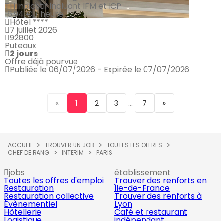
TH indicatif incluant IFM et ICP
16.94 € / heure
Hôtel ****
7 juillet 2026
92800
Puteaux
2 jours
Offre déjà pourvue
Publiée le 06/07/2026 - Expirée le 07/07/2026
«
...
»
1
2
3
7
ACCUEIL
TROUVER UN JOB
TOUTES LES OFFRES
CHEF DE RANG
INTERIM
PARIS
jobs
établissement
Toutes les offres d'emploi
Trouver des renforts en
Restauration
Île-de-France
Restauration collective
Trouver des renforts à
Évènementiel
Lyon
Hôtellerie
Café et restaurant
Logistique
indépendant