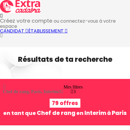
Créez votre compte
ou connectez-vous à votre
espace
CANDIDAT
ÉTABLISSEMENT
Résultats de ta recherche
Mes filtres
Chef de rang, Paris, Interim
3
3
79 offres
Chef de rang
Interim
Paris
en tant que
en
à