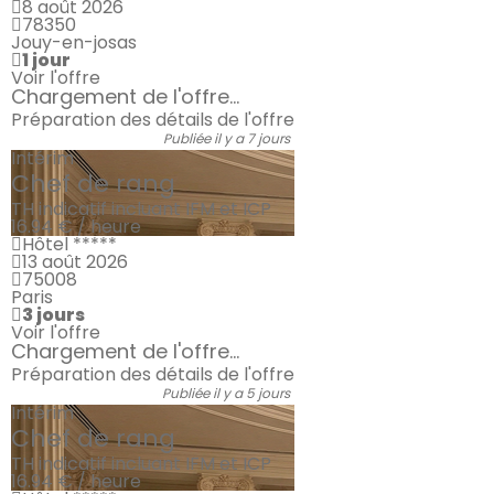
8 août 2026
78350
Jouy-en-josas
1 jour
Voir l'offre
Chargement de l'offre...
Préparation des détails de l'offre
Publiée il y a 7 jours
Intérim
Chef de rang
TH indicatif incluant IFM et ICP
16.94 € / heure
Hôtel *****
13 août 2026
75008
Paris
3 jours
Voir l'offre
Chargement de l'offre...
Préparation des détails de l'offre
Publiée il y a 5 jours
Intérim
Chef de rang
TH indicatif incluant IFM et ICP
16.94 € / heure