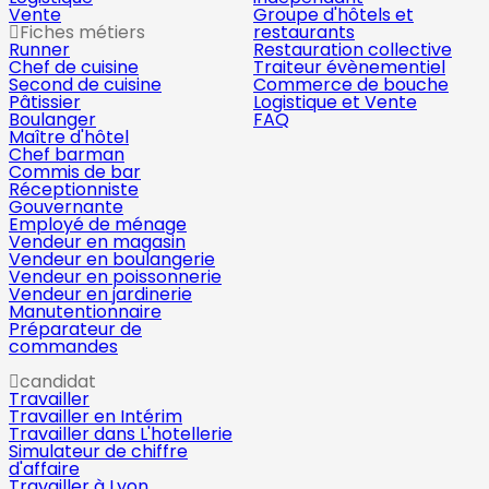
Vente
Groupe d'hôtels et
Fiches métiers
restaurants
Runner
Restauration collective
Chef de cuisine
Traiteur évènementiel
Second de cuisine
Commerce de bouche
Pâtissier
Logistique et Vente
Boulanger
FAQ
Maître d'hôtel
Chef barman
Commis de bar
Réceptionniste
Gouvernante
Employé de ménage
Vendeur en magasin
Vendeur en boulangerie
Vendeur en poissonnerie
Vendeur en jardinerie
Manutentionnaire
Préparateur de
commandes
candidat
Travailler
Travailler en Intérim
Travailler dans L'hotellerie
Simulateur de chiffre
d'affaire
Travailler à Lyon