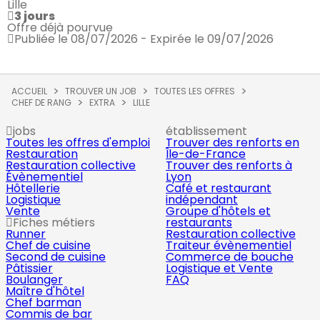
Lille
3 jours
Offre déjà pourvue
Publiée le 08/07/2026 - Expirée le 09/07/2026
ACCUEIL
TROUVER UN JOB
TOUTES LES OFFRES
CHEF DE RANG
EXTRA
LILLE
jobs
établissement
Toutes les offres d'emploi
Trouver des renforts en
Restauration
Île-de-France
Restauration collective
Trouver des renforts à
Évènementiel
Lyon
Hôtellerie
Café et restaurant
Logistique
indépendant
Vente
Groupe d'hôtels et
Fiches métiers
restaurants
Runner
Restauration collective
Chef de cuisine
Traiteur évènementiel
Second de cuisine
Commerce de bouche
Pâtissier
Logistique et Vente
Boulanger
FAQ
Maître d'hôtel
Chef barman
Commis de bar