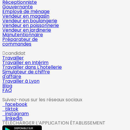
Réceptionniste
Gouvernante
Employé de ménage
Vendeur en magasin
Vendeur en boulangerie
Vendeur en poissonnerie
Vendeur en jardinerie
Manutentionnaire
Préparateur de
commandes
candidat
Travailler
Travailler en Intérim
Travailler dans L'hotellerie
Simulateur de chiffre
d'affaire
Travailler à Lyon
Blog
FAQ
Suivez-nous sur les réseaux sociaux
facebook
tiktok
instagram
linkedin
TÉLÉCHARGER L’APPLICATION ÉTABLISSEMENT