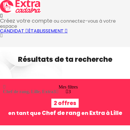
Créez votre compte
ou connectez-vous à votre
espace
CANDIDAT
ÉTABLISSEMENT
Résultats de ta recherche
Mes filtres
Chef de rang, Lille, Extra
3
3
2 offres
Chef de rang
Extra
Lille
en tant que
en
à