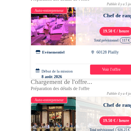
Publiée il y a 5 j
Auto-entrepreneur
Chef de ran
19.50 € / heure
Total prévisionnel
117 €
Evénementiel
60128 Plailly
Voir l'offre
Début de la mission
1 jour
8 août 2026
Chargement de l'offre...
07h30 - 13h30
Préparation des détails de l'offre
Publiée il y a 4 j
Auto-entrepreneur
Chef de ran
19.50 € / heure
Total prévisionnel
926.25 €