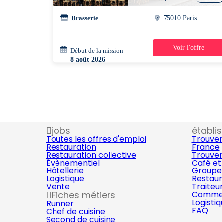
Brasserie
75010 Paris
Voir l'offre
Début de la mission
5 jours
8 août 2026
08h00 - 18h00
jobs
établi
Toutes les offres d'emploi
Trouver
Restauration
France
Restauration collective
Trouver
Évènementiel
Café et
Hôtellerie
Groupe 
Logistique
Restaur
Vente
Traiteu
Fiches métiers
Commer
Logisti
Runner
FAQ
Chef de cuisine
Second de cuisine