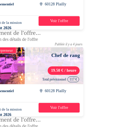
ementiel
60128 Plailly
Voir l'offre
 de la mission
1 jour
ût 2026
ent de l'offre...
0 - 13h30
 des détails de l'offre
Publiée il y a 4 jours
epreneur
Chef de rang
19.50 € / heure
Total prévisionnel
117 €
ementiel
60128 Plailly
Voir l'offre
 de la mission
1 jour
ût 2026
ent de l'offre...
0 - 13h30
 des détails de l'offre