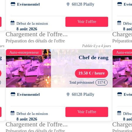
Evénementiel
60128 Plailly
Evén
Voir l'offre
Début de la mission
1 jour
Début
8 août 2026
8 ao
Chargement de l'offre...
Chargem
07h30 - 13h30
07h3
Préparation des détails de l'offre
Préparation
ours
Publiée il y a 4 jours
Auto-entrepreneur
Auto-entr
g
Chef de rang
19.50 € / heure
Total prévisionnel
117 €
Evénementiel
60128 Plailly
Evén
Voir l'offre
Début de la mission
1 jour
Début
8 août 2026
8 ao
Chargement de l'offre...
Chargem
07h30 - 13h30
07h3
Préparation des détails de l'offre
Préparation