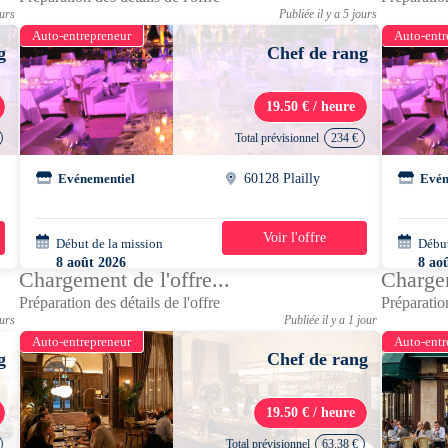
ours
Publiée il y a 5 jours
Auto-entrepreneur
Auto-entr
g
Chef de rang
19.50 € / heure
Total prévisionnel
234 €
Evénementiel
60128 Plailly
Evén
Voir l'offre
Début de la mission
2 jours
Début
8 août 2026
8 ao
Chargement de l'offre...
Chargem
07h30 - 13h30
07h3
Préparation des détails de l'offre
Préparation
ours
Publiée il y a 1 jour
Auto-entrepreneur
Auto-entr
g
Chef de rang
19.50 € / heure
Total prévisionnel
63.38 €