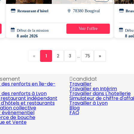
Restaurant d'hôtel
78380 Bougival
Bras
Voir l'offre
Début de la mission
1 jour
Début
8 août 2026
8 ao
08h30 - 12h00
09h3
«
...
»
1
2
3
75
ssement
candidat
 des renforts en Île-de-
Travailler
Travailler en Intérim
 des renforts à Lyon
Travailler dans L'hotellerie
 restaurant indépendant
Simulateur de chiffre d'affa
d'hôtels et restaurants
Travailler à Lyon
ation collective
Blog
r évènementiel
FAQ
ce de bouche
que et Vente