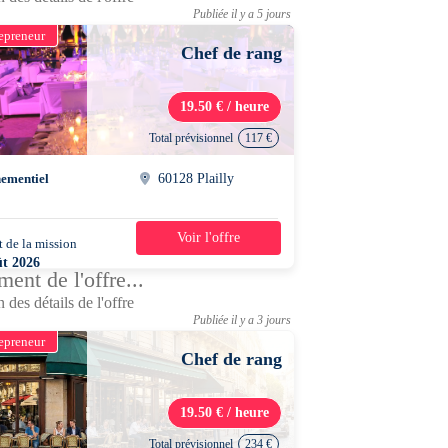
Publiée il y a 5 jours
epreneur
Chef de rang
19.50 € / heure
Total prévisionnel
117 €
ementiel
60128 Plailly
Voir l'offre
 de la mission
1 jour
ût 2026
ent de l'offre...
0 - 13h30
 des détails de l'offre
Publiée il y a 3 jours
epreneur
Chef de rang
19.50 € / heure
Total prévisionnel
234 €