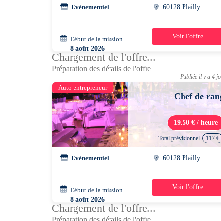
Evénementiel
60128 Plailly
Voir l'offre
Début de la mission
1 jour
8 août 2026
Chargement de l'offre...
06h00 - 12h00
Préparation des détails de l'offre
Publiée il y a 4 j
Auto-entrepreneur
Chef de ran
19.50 € / heure
Total prévisionnel
117 €
Evénementiel
60128 Plailly
Voir l'offre
Début de la mission
1 jour
8 août 2026
Chargement de l'offre...
07h30 - 13h30
Préparation des détails de l'offre