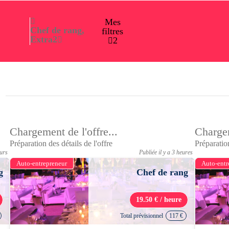
Mes
Chef de rang,
filtres
Extra
2
2
Chargement de l'offre...
Chargem
Préparation des détails de l'offre
Préparation
ours
Publiée il y a 3 heures
Auto-entrepreneur
Auto-entr
g
Chef de rang
19.50 € / heure
Total prévisionnel
117 €