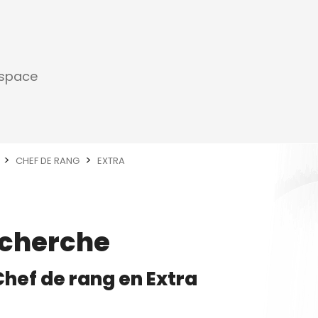
espace
CHEF DE RANG
EXTRA
echerche
Chef de rang
en
Extra