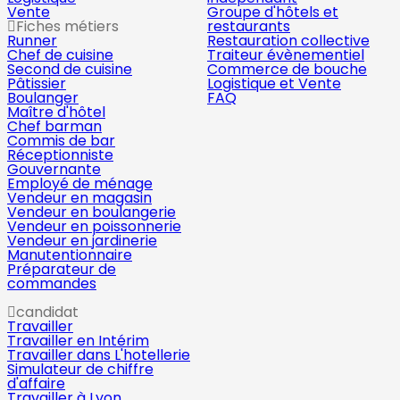
Vente
Groupe d'hôtels et
Fiches métiers
restaurants
Runner
Restauration collective
Chef de cuisine
Traiteur évènementiel
Second de cuisine
Commerce de bouche
Pâtissier
Logistique et Vente
Boulanger
FAQ
Maître d'hôtel
Chef barman
Commis de bar
Réceptionniste
Gouvernante
Employé de ménage
Vendeur en magasin
Vendeur en boulangerie
Vendeur en poissonnerie
Vendeur en jardinerie
Manutentionnaire
Préparateur de
commandes
candidat
Travailler
Travailler en Intérim
Travailler dans L'hotellerie
Simulateur de chiffre
d'affaire
Travailler à Lyon