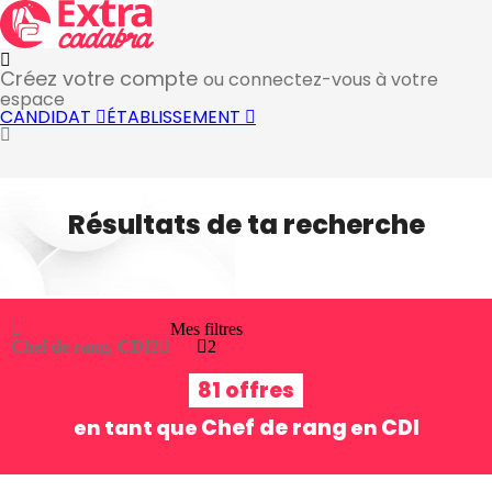
Créez votre compte
ou connectez-vous à votre
espace
CANDIDAT
ÉTABLISSEMENT
Résultats de ta recherche
Mes filtres
Chef de rang, CDI
2
2
81 offres
Chef de rang
CDI
en tant que
en