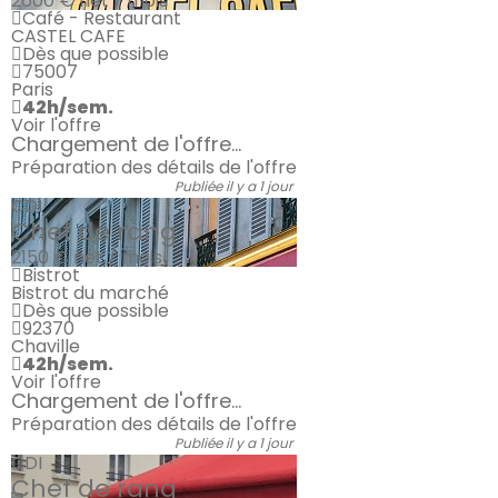
2600 €
net / mois
Café - Restaurant
CASTEL CAFE
Dès que possible
75007
Paris
42h/sem.
Voir l'offre
Chargement de l'offre...
Préparation des détails de l'offre
Publiée il y a 1 jour
CDI
Chef de rang
2150 €
net / mois
Bistrot
Bistrot du marché
Dès que possible
92370
Chaville
42h/sem.
Voir l'offre
Chargement de l'offre...
Préparation des détails de l'offre
Publiée il y a 1 jour
CDI
Chef de rang