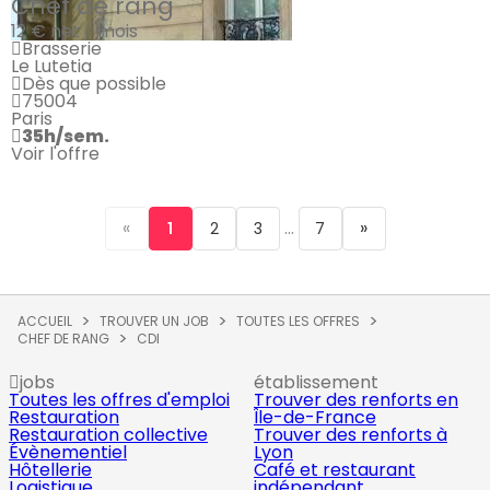
Chef de rang
12 €
net / mois
Brasserie
Le Lutetia
Dès que possible
75004
Paris
35h/sem.
Voir l'offre
«
...
»
1
2
3
7
ACCUEIL
TROUVER UN JOB
TOUTES LES OFFRES
CHEF DE RANG
CDI
jobs
établissement
Toutes les offres d'emploi
Trouver des renforts en
Restauration
Île-de-France
Restauration collective
Trouver des renforts à
Évènementiel
Lyon
Hôtellerie
Café et restaurant
Logistique
indépendant