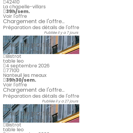
42410
La chapelle-villars
39h/sem.
Voir l'offre
Chargement de l'offre...
Préparation des détails de l'offre
Publiée il y a 7 jours
CDI
Chef de partie
1950 €
net / mois
Bistrot
table leo
4 septembre 2026
77100
Nanteuil les meaux
39h30/sem.
Voir l'offre
Chargement de l'offre...
Préparation des détails de l'offre
Publiée il y a 27 jours
CDI
Chef de partie
1950 €
net / mois
Bistrot
table leo