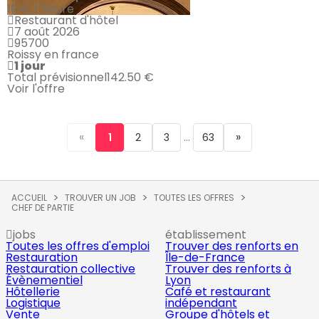
19 € / heure
Restaurant d'hôtel
7 août 2026
95700
Roissy en france
1 jour
Total prévisionnel
142.50 €
Voir l'offre
«
...
»
1
2
3
63
ACCUEIL
TROUVER UN JOB
TOUTES LES OFFRES
CHEF DE PARTIE
jobs
établissement
Toutes les offres d'emploi
Trouver des renforts en
Restauration
Île-de-France
Restauration collective
Trouver des renforts à
Évènementiel
Lyon
Hôtellerie
Café et restaurant
Logistique
indépendant
Vente
Groupe d'hôtels et