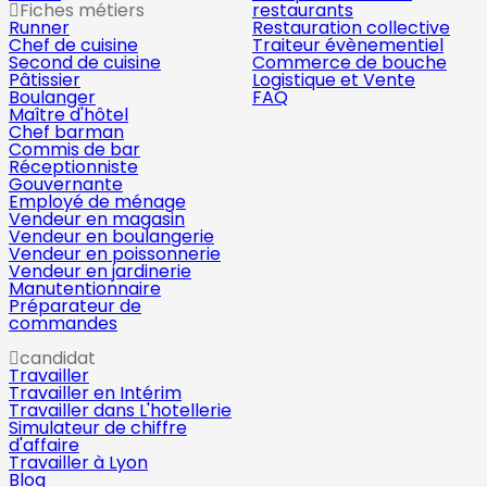
Fiches métiers
restaurants
Runner
Restauration collective
Chef de cuisine
Traiteur évènementiel
Second de cuisine
Commerce de bouche
Pâtissier
Logistique et Vente
Boulanger
FAQ
Maître d'hôtel
Chef barman
Commis de bar
Réceptionniste
Gouvernante
Employé de ménage
Vendeur en magasin
Vendeur en boulangerie
Vendeur en poissonnerie
Vendeur en jardinerie
Manutentionnaire
Préparateur de
commandes
candidat
Travailler
Travailler en Intérim
Travailler dans L'hotellerie
Simulateur de chiffre
d'affaire
Travailler à Lyon
Blog