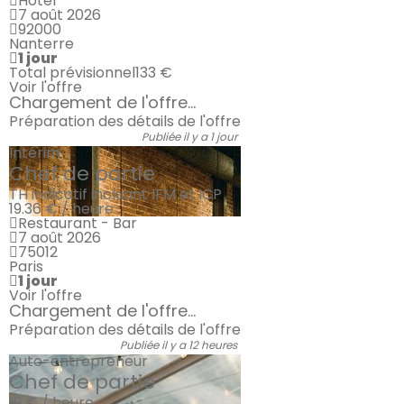
Hôtel **
7 août 2026
92000
Nanterre
1 jour
Total prévisionnel
133 €
Voir l'offre
Chargement de l'offre...
Préparation des détails de l'offre
Publiée il y a 1 jour
Intérim
Chef de partie
TH indicatif incluant IFM et ICP
19.36 € / heure
Restaurant - Bar
7 août 2026
75012
Paris
1 jour
Voir l'offre
Chargement de l'offre...
Préparation des détails de l'offre
Publiée il y a 12 heures
Auto-entrepreneur
Chef de partie
19 € / heure