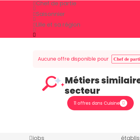
Chef de partie
Saisonnier
Lille et sa région
Aucune offre disponible pour
Chef de part
Métiers similair
secteur
11 offres dans Cuisine
jobs
établi