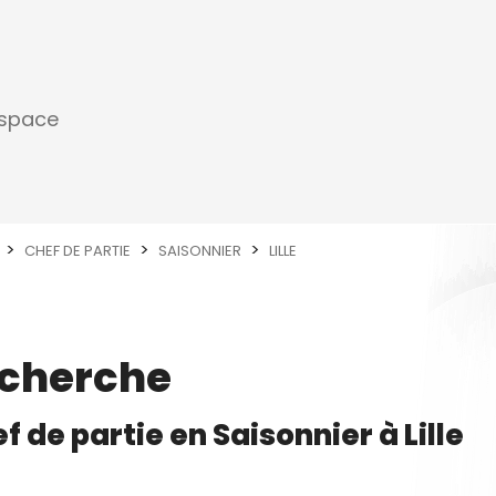
espace
CHEF DE PARTIE
SAISONNIER
LILLE
echerche
f de partie
en
Saisonnier
à
Lille