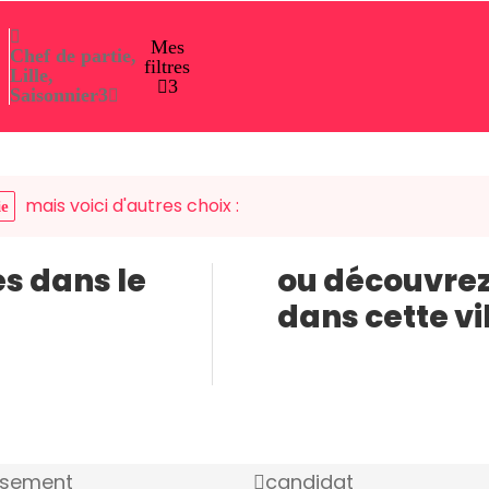
Mes
Chef de partie,
filtres
Lille,
3
Saisonnier
3
mais voici d'autres choix :
ie
es dans le
ou découvrez
dans cette vi
ssement
candidat