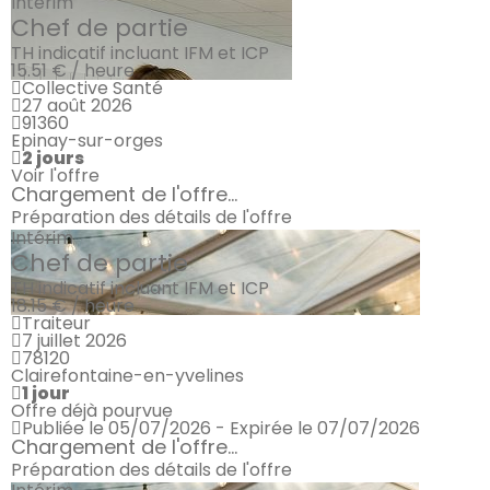
Intérim
Chef de partie
TH indicatif incluant IFM et ICP
15.51 € / heure
Collective Santé
27 août 2026
91360
Epinay-sur-orges
2 jours
Voir l'offre
Chargement de l'offre...
Préparation des détails de l'offre
Intérim
Chef de partie
TH indicatif incluant IFM et ICP
18.15 € / heure
Traiteur
7 juillet 2026
78120
Clairefontaine-en-yvelines
1 jour
Offre déjà pourvue
Publiée le 05/07/2026 - Expirée le 07/07/2026
Chargement de l'offre...
Préparation des détails de l'offre