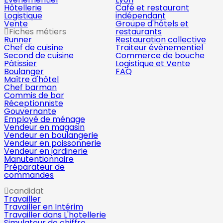
Hôtellerie
Café et restaurant
Logistique
indépendant
Vente
Groupe d'hôtels et
Fiches métiers
restaurants
Runner
Restauration collective
Chef de cuisine
Traiteur évènementiel
Second de cuisine
Commerce de bouche
Pâtissier
Logistique et Vente
Boulanger
FAQ
Maître d'hôtel
Chef barman
Commis de bar
Réceptionniste
Gouvernante
Employé de ménage
Vendeur en magasin
Vendeur en boulangerie
Vendeur en poissonnerie
Vendeur en jardinerie
Manutentionnaire
Préparateur de
commandes
candidat
Travailler
Travailler en Intérim
Travailler dans L'hotellerie
Simulateur de chiffre