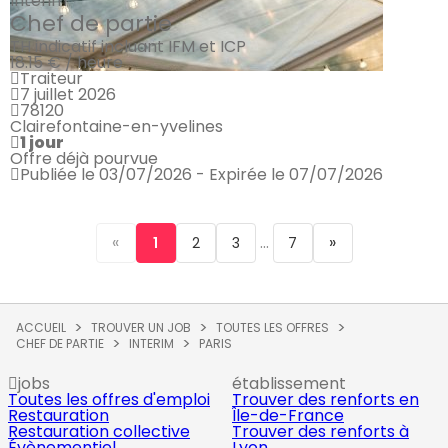
Intérim
Chef de partie
TH indicatif incluant IFM et ICP
18.15 € / heure
Traiteur
7 juillet 2026
78120
Clairefontaine-en-yvelines
1 jour
Offre déjà pourvue
Publiée le 03/07/2026 - Expirée le 07/07/2026
«
...
»
1
2
3
7
ACCUEIL
TROUVER UN JOB
TOUTES LES OFFRES
CHEF DE PARTIE
INTERIM
PARIS
jobs
établissement
Toutes les offres d'emploi
Trouver des renforts en
Restauration
Île-de-France
Restauration collective
Trouver des renforts à
Évènementiel
Lyon