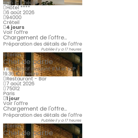
18.15 € / heure
Hôtel ****
6 août 2026
94000
Créteil
4 jours
Voir l'offre
Chargement de l'offre...
Préparation des détails de l'offre
Publiée il y a 17 heures
Intérim
Chef de partie
TH indicatif incluant IFM et ICP
19.36 € / heure
Restaurant - Bar
7 août 2026
75012
Paris
1 jour
Voir l'offre
Chargement de l'offre...
Préparation des détails de l'offre
Publiée il y a 17 heures
Intérim
Chef de partie