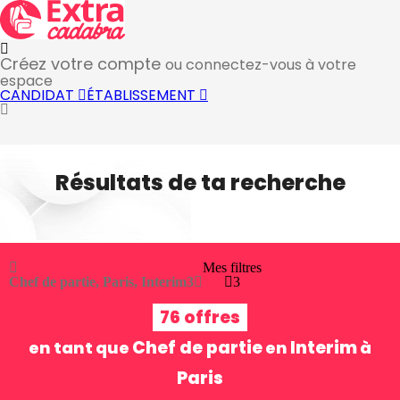
Créez votre compte
ou connectez-vous à votre
espace
CANDIDAT
ÉTABLISSEMENT
Résultats de ta recherche
Mes filtres
Chef de partie, Paris, Interim
3
3
76 offres
Chef de partie
Interim
en tant que
en
à
Paris